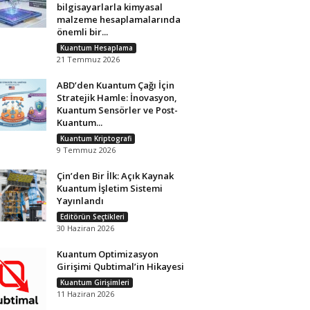
bilgisayarlarla kimyasal
malzeme hesaplamalarında
önemli bir...
Kuantum Hesaplama
21 Temmuz 2026
ABD’den Kuantum Çağı İçin
Stratejik Hamle: İnovasyon,
Kuantum Sensörler ve Post-
Kuantum...
Kuantum Kriptografi
9 Temmuz 2026
Çin’den Bir İlk: Açık Kaynak
Kuantum İşletim Sistemi
Yayınlandı
Editörün Seçtikleri
30 Haziran 2026
Kuantum Optimizasyon
Girişimi Qubtimal’in Hikayesi
Kuantum Girişimleri
11 Haziran 2026