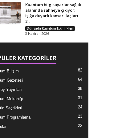
Kuantum bilgisayarlar sağlık
alanında sahneye çıkıyor:
Işığa duyarlı kanser ilaçları
2...
Dünyada Kuantum Etkinlikleri
3 Haziran 2026
ÜLER KATEGORİLER
82
um Bilişim
64
um Gazetesi
39
ey Yayınları
31
um Mekaniği
24
ün Seçtikleri
23
tum Programlama
22
ular