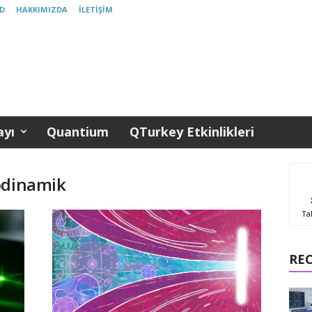
D
HAKKIMIZDA
İLETIŞIM
yı
Quantium
QTurkey Etkinlikleri
odinamik
Ta
RE