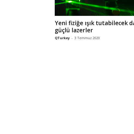
Yeni fiziğe ışık tutabilecek 
güçlü lazerler
QTurkey
-
3 Temmuz 2020