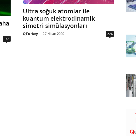
Ultra soğuk atomlar ile
kuantum elektrodinamik
daha
simetri simülasyonları
QTurkey
-
27 Nisan 2020
224
143