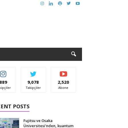
889
9,078
2,520
kipçiler
Takipçiler
Abone
CENT POSTS
Fujitsu ve Osaka
Üniversitesi’nden, kuantum