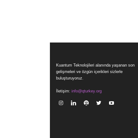
Kuantum Teknolojileri alanında yaşanan son
gelişmeleri ve özgün içerikleri sizlerle
buluşturuyoruz.
İletişim:
info@qturkey.org