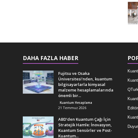
DAHA FAZLA HABER
POP
Kuant
Fujitsu ve Osaka
Üniversitesi’nden, kuantum
Kuant
bilgisayarlarla kimyasal
malzeme hesaplamalarında
QTurk
önemli bir...
Kuant
Kuantum Hesaplama
21 Temmuz 2026
Editör
Kuan
ABD’den Kuantum Çağı İçin
Stratejik Hamle: İnovasyon,
Duyur
Kuantum Sensörler ve Post-
Kuantum...