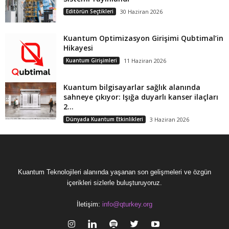
Editörün Seçtikleri
30 Haziran 2026
Kuantum Optimizasyon Girişimi Qubtimal’in
Hikayesi
Kuantum Girişimleri
11 Haziran 2026
Kuantum bilgisayarlar sağlık alanında
sahneye çıkıyor: Işığa duyarlı kanser ilaçları
2...
Dünyada Kuantum Etkinlikleri
3 Haziran 2026
Kuantum Teknolojileri alanında yaşanan son gelişmeleri ve özgün
içerikleri sizlerle buluşturuyoruz.
İletişim:
info@qturkey.org