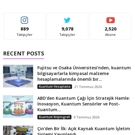
889
9,078
2,520
Takipçiler
Takipçiler
Abone
RECENT POSTS
Fujitsu ve Osaka Üniversitesi’nden, kuantum
bilgisayarlarla kimyasal malzeme
hesaplamalarında önemli bir...
Kuantum Hesaplama
21 Temmuz 2026
ABD’den Kuantum Çağı İçin Stratejik Hamle:
İnovasyon, Kuantum Sensörler ve Post-
Kuantum...
Kuantum Kriptografi
9 Temmuz 2026
Çin’den Bir İlk: Açık Kaynak Kuantum İşletim
Sistemi Yayınlandı