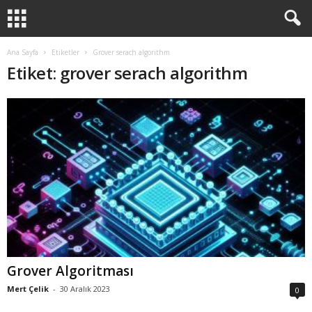
Ana Sayfa
Etiketler
Grover serach algorithm
Etiket: grover serach algorithm
Grover Algoritması
Mert Çelik
-
30 Aralık 2023
0