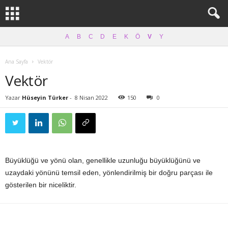
A
B
C
D
E
K
Ö
V
Y
Ana Sayfa
Vektör
Vektör
Yazar
Hüseyin Türker
-
8 Nisan 2022
150
0
Büyüklüğü ve yönü olan, genellikle uzunluğu büyüklüğünü ve
uzaydaki yönünü temsil eden, yönlendirilmiş bir doğru parçası ile
gösterilen bir niceliktir.