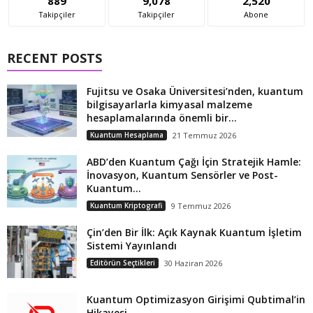
889
9,078
2,520
Takipçiler
Takipçiler
Abone
RECENT POSTS
Fujitsu ve Osaka Üniversitesi’nden, kuantum
bilgisayarlarla kimyasal malzeme
hesaplamalarında önemli bir...
Kuantum Hesaplama
21 Temmuz 2026
ABD’den Kuantum Çağı İçin Stratejik Hamle:
İnovasyon, Kuantum Sensörler ve Post-
Kuantum...
Kuantum Kriptografi
9 Temmuz 2026
Çin’den Bir İlk: Açık Kaynak Kuantum İşletim
Sistemi Yayınlandı
Editörün Seçtikleri
30 Haziran 2026
Kuantum Optimizasyon Girişimi Qubtimal’in
Hikayesi