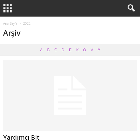
Ana Sayfa
2022
Arşiv
A
B
C
D
E
K
Ö
V
Y
Yardımcı Bit