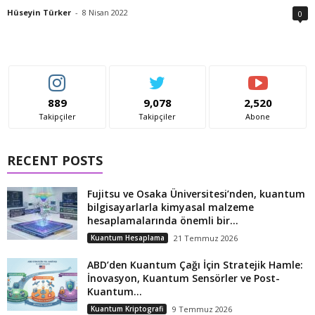
Hüseyin Türker
-
8 Nisan 2022
0
889
9,078
2,520
Takipçiler
Takipçiler
Abone
RECENT POSTS
Fujitsu ve Osaka Üniversitesi’nden, kuantum
bilgisayarlarla kimyasal malzeme
hesaplamalarında önemli bir...
Kuantum Hesaplama
21 Temmuz 2026
ABD’den Kuantum Çağı İçin Stratejik Hamle:
İnovasyon, Kuantum Sensörler ve Post-
Kuantum...
Kuantum Kriptografi
9 Temmuz 2026