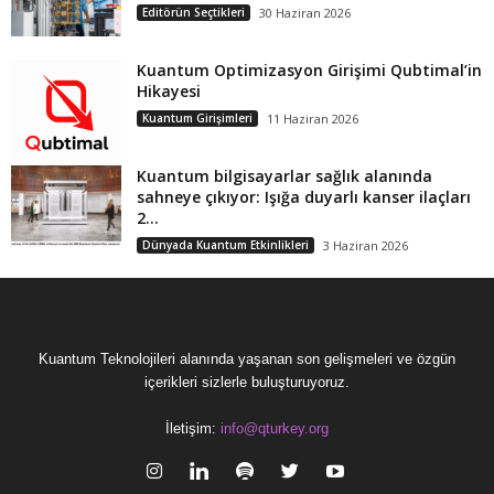
Editörün Seçtikleri
30 Haziran 2026
Kuantum Optimizasyon Girişimi Qubtimal’in
Hikayesi
Kuantum Girişimleri
11 Haziran 2026
Kuantum bilgisayarlar sağlık alanında
sahneye çıkıyor: Işığa duyarlı kanser ilaçları
2...
Dünyada Kuantum Etkinlikleri
3 Haziran 2026
Kuantum Teknolojileri alanında yaşanan son gelişmeleri ve özgün
içerikleri sizlerle buluşturuyoruz.
İletişim:
info@qturkey.org