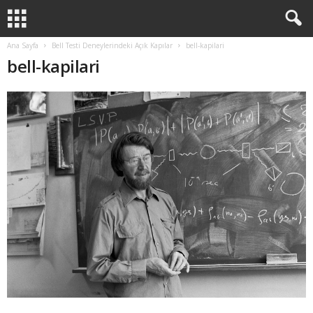
Ana Sayfa
Bell Testi Deneylerindeki Açık Kapılar
bell-kapilari
bell-kapilari