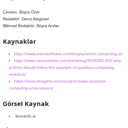
Çeviren:
Büşra Özer
Redaktör: Deniz Adıgüzel
Bilimsel Redaktör: Büşra Arslan
Kaynaklar
https://www.orientsoftware.com/blog/quantum-computing-ai/
https://www.newscientist.com/article/mg26535302-600-why-
ai-firms-should-follow-the-example-of-quantum-computing-
research/
https://www.rtinsights.com/could-ai-make-quantum-
computing-unnecessary/
Görsel Kaynak
leonardo.ai