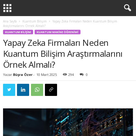
Ana Sayfa
Kuantum Bilişim
Yapay Zeka Firmaları Neden Kuantum Bilişim
Araştırmalarını Örnek Almalı?
KUANTUM BILIŞIM
KUANTUM MAKINE ÖĞRENIMI
Yapay Zeka Firmaları Neden
Kuantum Bilişim Araştırmalarını
Örnek Almalı?
Yazar
Büşra Özer
-
10 Mart 2025
294
0