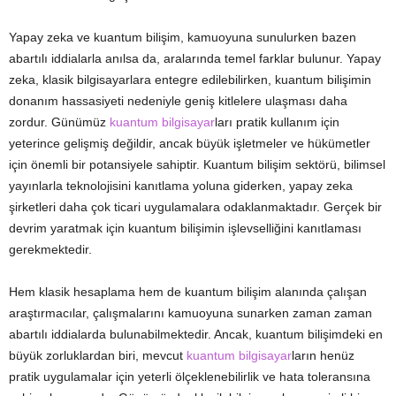
Yapay zeka ve kuantum bilişim, kamuoyuna sunulurken bazen
abartılı iddialarla anılsa da, aralarında temel farklar bulunur. Yapay
zeka, klasik bilgisayarlara entegre edilebilirken, kuantum bilişimin
donanım hassasiyeti nedeniyle geniş kitlelere ulaşması daha
zordur. Günümüz
kuantum bilgisayar
ları pratik kullanım için
yeterince gelişmiş değildir, ancak büyük işletmeler ve hükümetler
için önemli bir potansiyele sahiptir. Kuantum bilişim sektörü, bilimsel
yayınlarla teknolojisini kanıtlama yoluna giderken, yapay zeka
şirketleri daha çok ticari uygulamalara odaklanmaktadır. Gerçek bir
devrim yaratmak için kuantum bilişimin işlevselliğini kanıtlaması
gerekmektedir.
Hem klasik hesaplama hem de kuantum bilişim alanında çalışan
araştırmacılar, çalışmalarını kamuoyuna sunarken zaman zaman
abartılı iddialarda bulunabilmektedir. Ancak, kuantum bilişimdeki en
büyük zorluklardan biri, mevcut
kuantum bilgisayar
ların henüz
pratik uygulamalar için yeterli ölçeklenebilirlik ve hata toleransına