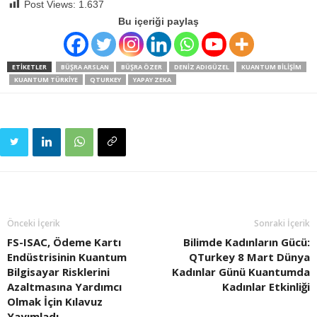
Post Views:
1.637
Bu içeriği paylaş
ETIKETLER
BÜŞRA ARSLAN
BÜŞRA ÖZER
DENIZ ADIGÜZEL
KUANTUM BILIŞIM
KUANTUM TÜRKIYE
QTURKEY
YAPAY ZEKA
Önceki İçerik
Sonraki İçerik
FS-ISAC, Ödeme Kartı
Bilimde Kadınların Gücü:
Endüstrisinin Kuantum
QTurkey 8 Mart Dünya
Bilgisayar Risklerini
Kadınlar Günü Kuantumda
Azaltmasına Yardımcı
Kadınlar Etkinliği
Olmak İçin Kılavuz
Yayımladı