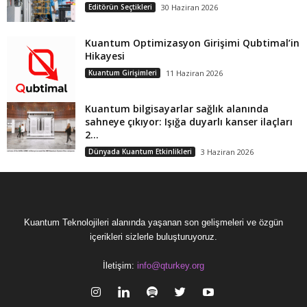
Editörün Seçtikleri
30 Haziran 2026
Kuantum Optimizasyon Girişimi Qubtimal’in
Hikayesi
Kuantum Girişimleri
11 Haziran 2026
Kuantum bilgisayarlar sağlık alanında
sahneye çıkıyor: Işığa duyarlı kanser ilaçları
2...
Dünyada Kuantum Etkinlikleri
3 Haziran 2026
Kuantum Teknolojileri alanında yaşanan son gelişmeleri ve özgün
içerikleri sizlerle buluşturuyoruz.
İletişim:
info@qturkey.org