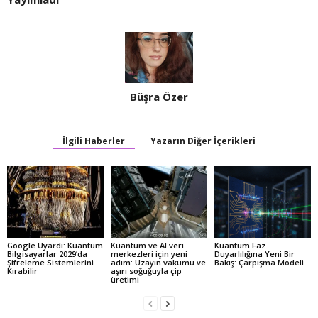
Büşra Özer
İlgili Haberler
Yazarın Diğer İçerikleri
Google Uyardı: Kuantum
Kuantum ve AI veri
Kuantum Faz
Bilgisayarlar 2029’da
merkezleri için yeni
Duyarlılığına Yeni Bir
Şifreleme Sistemlerini
adım: Uzayın vakumu ve
Bakış: Çarpışma Modeli
Kırabilir
aşırı soğuğuyla çip
üretimi