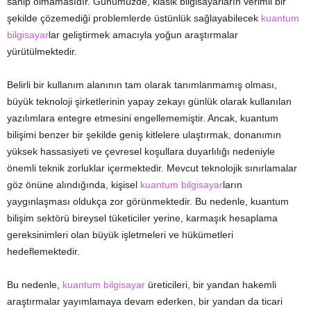
sahip olmamasıdır. Günümüzde, klasik bilgisayarların verimli bir
şekilde çözemediği problemlerde üstünlük sağlayabilecek
kuantum
bilgisayar
lar geliştirmek amacıyla yoğun araştırmalar
yürütülmektedir.
Belirli bir kullanım alanının tam olarak tanımlanmamış olması,
büyük teknoloji şirketlerinin yapay zekayı günlük olarak kullanılan
yazılımlara entegre etmesini engellememiştir. Ancak, kuantum
bilişimi benzer bir şekilde geniş kitlelere ulaştırmak, donanımın
yüksek hassasiyeti ve çevresel koşullara duyarlılığı nedeniyle
önemli teknik zorluklar içermektedir. Mevcut teknolojik sınırlamalar
göz önüne alındığında, kişisel
kuantum bilgisayar
ların
yaygınlaşması oldukça zor görünmektedir. Bu nedenle, kuantum
bilişim sektörü bireysel tüketiciler yerine, karmaşık hesaplama
gereksinimleri olan büyük işletmeleri ve hükümetleri
hedeflemektedir.
Bu nedenle,
kuantum bilgisayar
üreticileri, bir yandan hakemli
araştırmalar yayımlamaya devam ederken, bir yandan da ticari