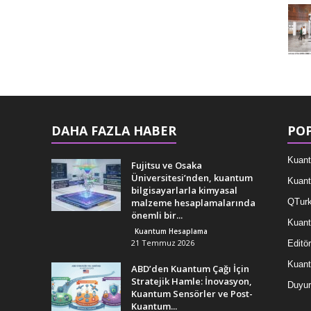
DAHA FAZLA HABER
POP
Kuant
Fujitsu ve Osaka
Üniversitesi’nden, kuantum
Kuant
bilgisayarlarla kimyasal
malzeme hesaplamalarında
QTurk
önemli bir...
Kuant
Kuantum Hesaplama
21 Temmuz 2026
Editör
Kuan
ABD’den Kuantum Çağı İçin
Stratejik Hamle: İnovasyon,
Duyur
Kuantum Sensörler ve Post-
Kuantum...