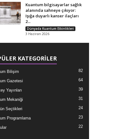
Kuantum bilgisayarlar sağlık
alanında sahneye çıkıyor:
Işığa duyarlı kanser ilaçları
2...
Dünyada Kuantum Etkinlikleri
3 Haziran 2026
ÜLER KATEGORİLER
82
um Bilişim
64
um Gazetesi
39
ey Yayınları
31
um Mekaniği
24
ün Seçtikleri
23
tum Programlama
22
ular