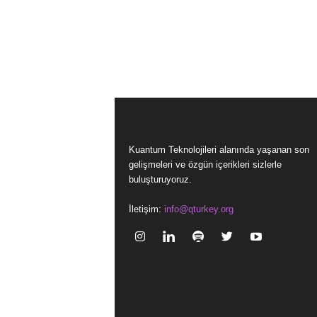
Kuantum Teknolojileri alanında yaşanan son
gelişmeleri ve özgün içerikleri sizlerle
buluşturuyoruz.
İletişim:
info@qturkey.org