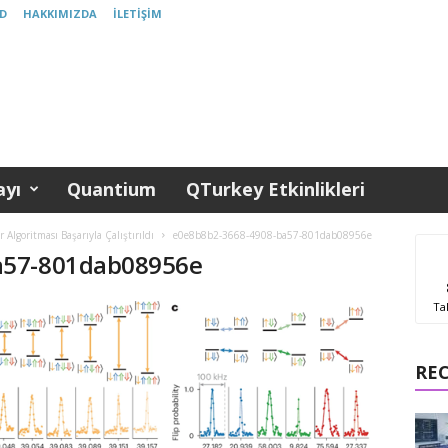
D
HAKKIMIZDA
İLETIŞIM
yı
Quantium
QTurkey Etkinlikleri
lgoritması Başarıyla Çalıştırıldı
e0e8b8b2-3668-4908-ba57-801dab08956e
a57-801dab08956e
Ta
RE