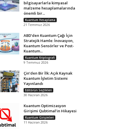
bilgisayarlarla kimyasal
malzeme hesaplamalarında
önemli bir...
Kuantum Hesaplama
21 Temmuz 2026
ABD’den Kuantum Çağı İçin
Stratejik Hamle: İnovasyon,
Kuantum Sensörler ve Post-
Kuantum...
Kuantum Kriptografi
9 Temmuz 2026
Çin’den Bir İlk: Açık Kaynak
Kuantum İşletim Sistemi
Yayınlandı
Editörün Seçtikleri
30 Haziran 2026
Kuantum Optimizasyon
Girişimi Qubtimal’in Hikayesi
Kuantum Girişimleri
11 Haziran 2026