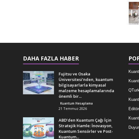
DAHA FAZLA HABER
POP
Kuant
Fujitsu ve Osaka
Üniversitesi’nden, kuantum
Kuant
bilgisayarlarla kimyasal
malzeme hesaplamalarında
QTurk
önemli bir...
Kuant
Kuantum Hesaplama
21 Temmuz 2026
Editör
Kuan
ABD’den Kuantum Çağı İçin
Stratejik Hamle: İnovasyon,
Duyur
Kuantum Sensörler ve Post-
Kuantum...