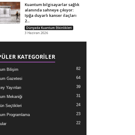
Kuantum bilgisayarlar sağlık
alanında sahneye çıkıyor:
Işığa duyarlı kanser ilaçları
2...
Dünyada Kuantum Etkinlikleri
3 Haziran 2026
ÜLER KATEGORİLER
82
um Bilişim
64
um Gazetesi
39
ey Yayınları
31
um Mekaniği
24
ün Seçtikleri
23
tum Programlama
22
ular