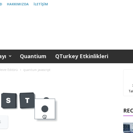
D
HAKKIMIZDA
İLETIŞIM
yı
Quantium
QTurkey Etkinlikleri
Devre Editörü
quantum javascript
Ta
RE