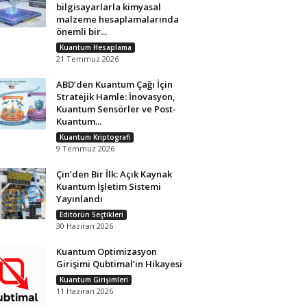
bilgisayarlarla kimyasal
malzeme hesaplamalarında
önemli bir...
Kuantum Hesaplama
21 Temmuz 2026
ABD’den Kuantum Çağı İçin
Stratejik Hamle: İnovasyon,
Kuantum Sensörler ve Post-
Kuantum...
Kuantum Kriptografi
9 Temmuz 2026
Çin’den Bir İlk: Açık Kaynak
Kuantum İşletim Sistemi
Yayınlandı
Editörün Seçtikleri
30 Haziran 2026
Kuantum Optimizasyon
Girişimi Qubtimal’in Hikayesi
Kuantum Girişimleri
11 Haziran 2026