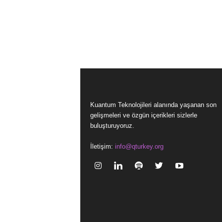
Kuantum Teknolojileri alanında yaşanan son
gelişmeleri ve özgün içerikleri sizlerle
buluşturuyoruz.
İletişim:
info@qturkey.org