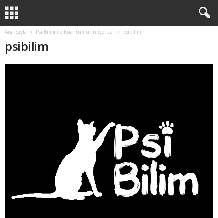
Ana Sayfa
Psi Bilim ile Kuantumu anlıyoruz!
psibilim
psibilim