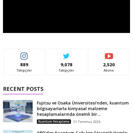
889
9,078
2,520
Takipçiler
Takipçiler
Abone
RECENT POSTS
Fujitsu ve Osaka Üniversitesi’nden, kuantum
bilgisayarlarla kimyasal malzeme
hesaplamalarında önemli bir...
Kuantum Hesaplama
21 Temmuz 2026
ABD’den Kuantum Çağı İçin Stratejik Hamle: