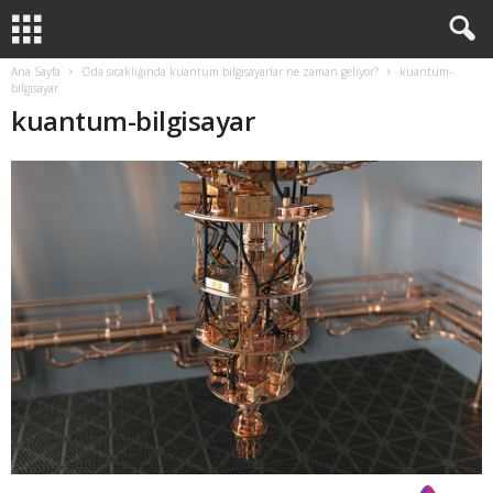
Ana Sayfa
Oda sıcaklığında kuantum bilgisayarlar ne zaman geliyor?
kuantum-
bilgisayar
kuantum-bilgisayar