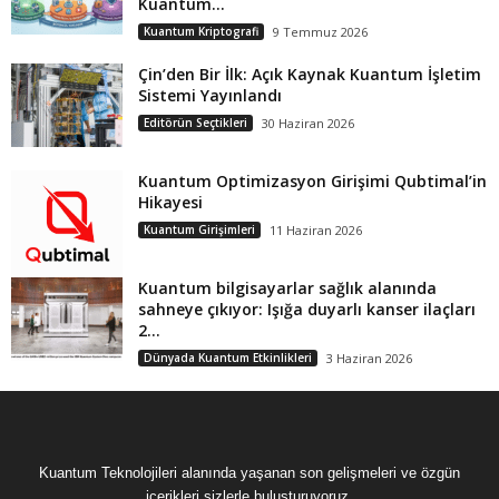
Kuantum...
Kuantum Kriptografi
9 Temmuz 2026
Çin’den Bir İlk: Açık Kaynak Kuantum İşletim
Sistemi Yayınlandı
Editörün Seçtikleri
30 Haziran 2026
Kuantum Optimizasyon Girişimi Qubtimal’in
Hikayesi
Kuantum Girişimleri
11 Haziran 2026
Kuantum bilgisayarlar sağlık alanında
sahneye çıkıyor: Işığa duyarlı kanser ilaçları
2...
Dünyada Kuantum Etkinlikleri
3 Haziran 2026
Kuantum Teknolojileri alanında yaşanan son gelişmeleri ve özgün
içerikleri sizlerle buluşturuyoruz.