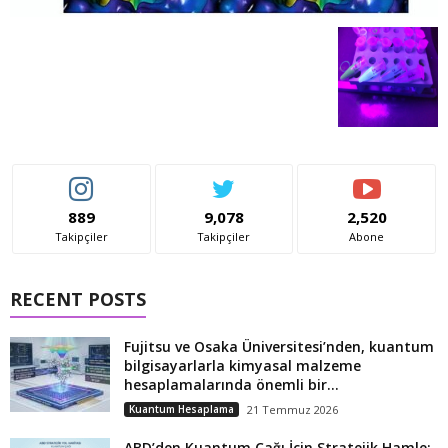
889
9,078
2,520
Takipçiler
Takipçiler
Abone
RECENT POSTS
Fujitsu ve Osaka Üniversitesi’nden, kuantum
bilgisayarlarla kimyasal malzeme
hesaplamalarında önemli bir...
Kuantum Hesaplama
21 Temmuz 2026
ABD’den Kuantum Çağı İçin Stratejik Hamle: