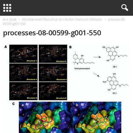
Ana Sayfa
Nörodejeneratif Bozukluk İçin Karbon Kuantum Noktaları
processes-08-
00599-g001-550
processes-08-00599-g001-550