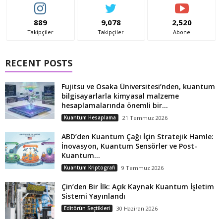
889
9,078
2,520
Takipçiler
Takipçiler
Abone
RECENT POSTS
Fujitsu ve Osaka Üniversitesi’nden, kuantum
bilgisayarlarla kimyasal malzeme
hesaplamalarında önemli bir...
Kuantum Hesaplama
21 Temmuz 2026
ABD’den Kuantum Çağı İçin Stratejik Hamle:
İnovasyon, Kuantum Sensörler ve Post-
Kuantum...
Kuantum Kriptografi
9 Temmuz 2026
Çin’den Bir İlk: Açık Kaynak Kuantum İşletim
Sistemi Yayınlandı
Editörün Seçtikleri
30 Haziran 2026