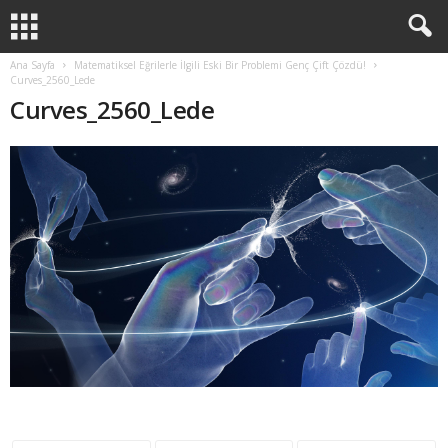
Ana Sayfa
Matematiksel Eğrilerle İlgili Eski Bir Problemi Genç Çift Çözdü!
Curves_2560_Lede
Curves_2560_Lede