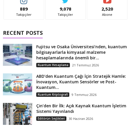
889
9,078
2,520
Takipçiler
Takipçiler
Abone
RECENT POSTS
Fujitsu ve Osaka Üniversitesi’nden, kuantum
bilgisayarlarla kimyasal malzeme
hesaplamalarında önemli bir...
Kuantum Hesaplama
21 Temmuz 2026
ABD’den Kuantum Çağı İçin Stratejik Hamle:
İnovasyon, Kuantum Sensörler ve Post-
Kuantum...
Kuantum Kriptografi
9 Temmuz 2026
Çin’den Bir İlk: Açık Kaynak Kuantum İşletim
Sistemi Yayınlandı
Editörün Seçtikleri
30 Haziran 2026