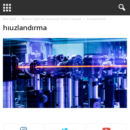
Ana Sayfa
Makine Öğrenimi Kuantum Hızına Ulaşıyor
hıuzlandırma
hıuzlandırma