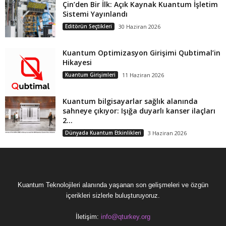
Çin’den Bir İlk: Açık Kaynak Kuantum İşletim
Sistemi Yayınlandı
Editörün Seçtikleri
30 Haziran 2026
Kuantum Optimizasyon Girişimi Qubtimal’in
Hikayesi
Kuantum Girişimleri
11 Haziran 2026
Kuantum bilgisayarlar sağlık alanında
sahneye çıkıyor: Işığa duyarlı kanser ilaçları
2...
Dünyada Kuantum Etkinlikleri
3 Haziran 2026
Kuantum Teknolojileri alanında yaşanan son gelişmeleri ve özgün
içerikleri sizlerle buluşturuyoruz.
İletişim:
info@qturkey.org