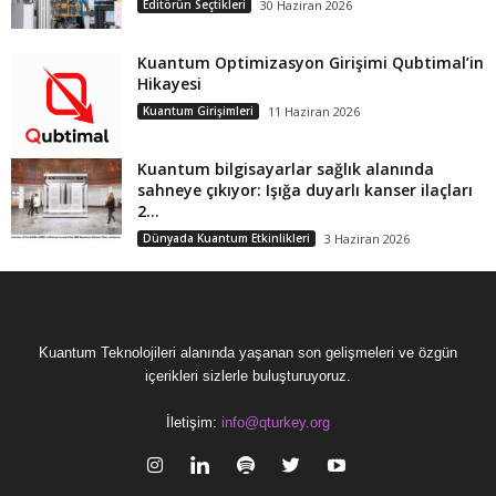
Editörün Seçtikleri
30 Haziran 2026
Kuantum Optimizasyon Girişimi Qubtimal’in
Hikayesi
Kuantum Girişimleri
11 Haziran 2026
Kuantum bilgisayarlar sağlık alanında
sahneye çıkıyor: Işığa duyarlı kanser ilaçları
2...
Dünyada Kuantum Etkinlikleri
3 Haziran 2026
Kuantum Teknolojileri alanında yaşanan son gelişmeleri ve özgün
içerikleri sizlerle buluşturuyoruz.
İletişim:
info@qturkey.org