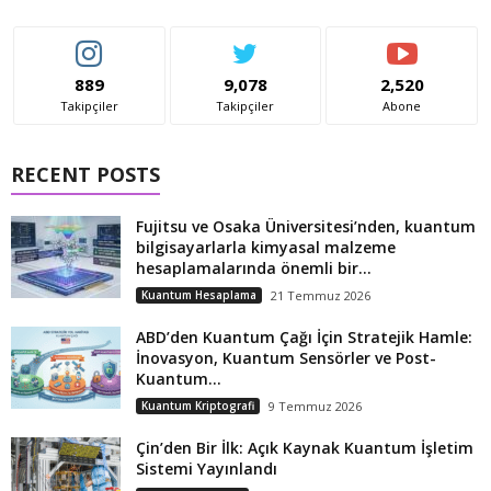
889
9,078
2,520
Takipçiler
Takipçiler
Abone
RECENT POSTS
Fujitsu ve Osaka Üniversitesi’nden, kuantum
bilgisayarlarla kimyasal malzeme
hesaplamalarında önemli bir...
Kuantum Hesaplama
21 Temmuz 2026
ABD’den Kuantum Çağı İçin Stratejik Hamle:
İnovasyon, Kuantum Sensörler ve Post-
Kuantum...
Kuantum Kriptografi
9 Temmuz 2026
Çin’den Bir İlk: Açık Kaynak Kuantum İşletim
Sistemi Yayınlandı