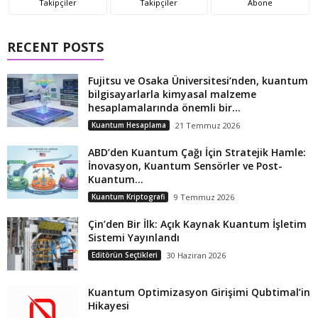
Takipçiler
Takipçiler
Abone
RECENT POSTS
Fujitsu ve Osaka Üniversitesi’nden, kuantum
bilgisayarlarla kimyasal malzeme
hesaplamalarında önemli bir...
Kuantum Hesaplama
21 Temmuz 2026
ABD’den Kuantum Çağı İçin Stratejik Hamle:
İnovasyon, Kuantum Sensörler ve Post-
Kuantum...
Kuantum Kriptografi
9 Temmuz 2026
Çin’den Bir İlk: Açık Kaynak Kuantum İşletim
Sistemi Yayınlandı
Editörün Seçtikleri
30 Haziran 2026
Kuantum Optimizasyon Girişimi Qubtimal’in
Hikayesi