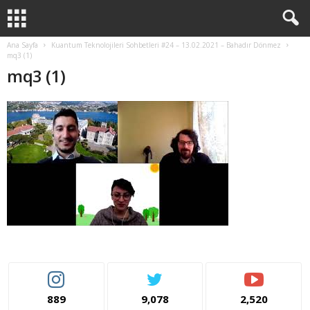
Ana Sayfa
Kuantum Teknolojileri Sohbetleri #24 – 13.02.2021 – Bahadır Dönmez
mq3 (1)
mq3 (1)
889
9,078
2,520