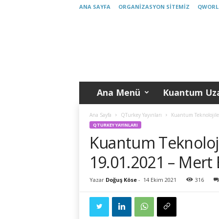
ANA SAYFA
ORGANIZASYON SITEMIZ
QWORL
K
u
a
n
t
u
m
Ana Menü
Kuantum Uza
T
ü
r
Ana Sayfa
QTurkey Yayınları
Kuantum Teknolojile
k
QTURKEY YAYINLARI
i
Kuantum Teknolojil
y
e
19.01.2021 – Mert
Yazar
Doğuş Köse
-
14 Ekim 2021
316