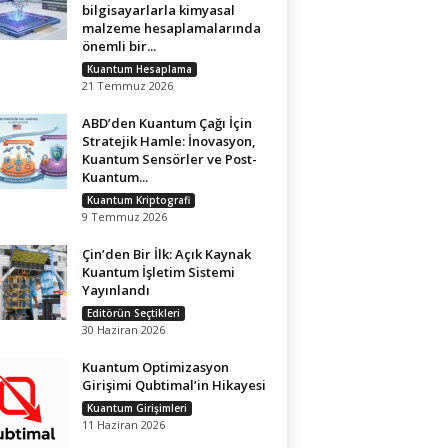
bilgisayarlarla kimyasal
malzeme hesaplamalarında
önemli bir...
Kuantum Hesaplama
21 Temmuz 2026
ABD’den Kuantum Çağı İçin
Stratejik Hamle: İnovasyon,
Kuantum Sensörler ve Post-
Kuantum...
Kuantum Kriptografi
9 Temmuz 2026
Çin’den Bir İlk: Açık Kaynak
Kuantum İşletim Sistemi
Yayınlandı
Editörün Seçtikleri
30 Haziran 2026
Kuantum Optimizasyon
Girişimi Qubtimal’in Hikayesi
Kuantum Girişimleri
11 Haziran 2026