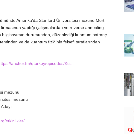
ölümünde Amerika’da Stanford Üniversitesi mezunu Mert
 firmasında yaptığı çalışmalardan ve reverse annealing
 bilgisayımın durumundan, düzenlediği kuantum satranç
eminden ve de kuantum fiziğinin felsefi taraflarından
https://anchor.fm/qturkey/episodes/Ku…
esi mezunu
rsitesi mezunu
 Adayı
g/etkinlikler/