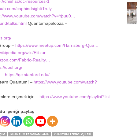
p://chief.sc/qc-resources-1
ithub.com/caphindsight/Truly…
s://www.youtube.com/watch?v=Ypuu0…
fund/talks.html
Quantumapalooza –
s.org/
Group –
https://www.meetup.com/Harrisburg-Qua…
wikipedia.org/wiki/Elitzur…
azon.com/Fabric-Reality…
s://qosf.org/
n –
https://qc.stanford.edu/
Learn Quantum! –
https://www.youtube.com/watch?
ümlere erişmek için –
https://www.youtube.com/playlist?list…
Bu içeriği paylaş
ŞIM
KUANTUM PROGRAMLAMA
KUANTUM TEKNOLOJILERI