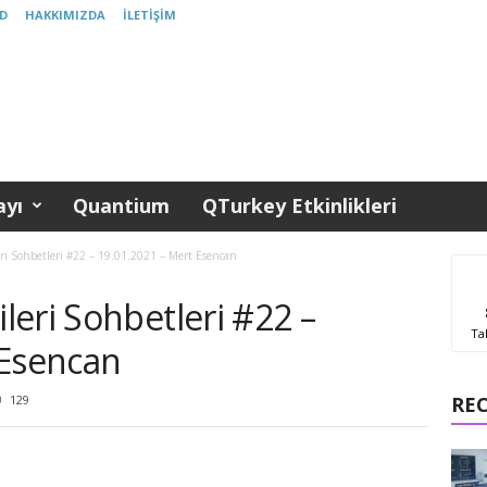
D
HAKKIMIZDA
İLETIŞIM
yı
Quantium
QTurkey Etkinlikleri
ri Sohbetleri #22 – 19.01.2021 – Mert Esencan
eri Sohbetleri #22 –
Ta
 Esencan
129
RE