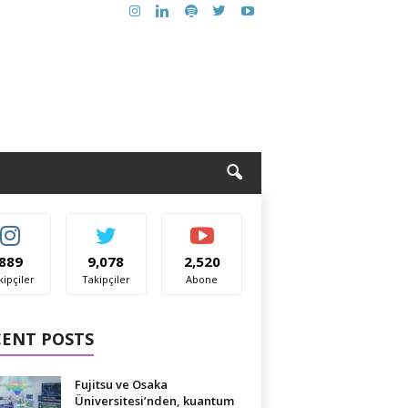
889
9,078
2,520
kipçiler
Takipçiler
Abone
CENT POSTS
Fujitsu ve Osaka
Üniversitesi’nden, kuantum