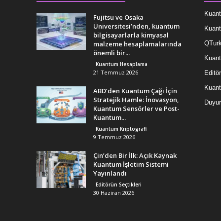
Kuant
Fujitsu ve Osaka
Üniversitesi’nden, kuantum
Kuant
bilgisayarlarla kimyasal
malzeme hesaplamalarında
QTurk
önemli bir...
Kuant
Kuantum Hesaplama
21 Temmuz 2026
Editör
Kuan
ABD’den Kuantum Çağı İçin
Stratejik Hamle: İnovasyon,
Duyur
Kuantum Sensörler ve Post-
Kuantum...
Kuantum Kriptografi
9 Temmuz 2026
Çin’den Bir İlk: Açık Kaynak
Kuantum İşletim Sistemi
Yayınlandı
Editörün Seçtikleri
30 Haziran 2026