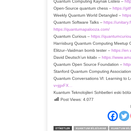
Quantum Computing Kaynak Listesi –
htt
Open-Source quantum chess –
https://g
Weekly Quantum World Detangled –
http
Quantum Software Talks –
https://unitary.
https://quantumapalooza.com/
Quantum Curious –
https://quantumcuriou
Harrisburg Quantum Computing Meetup 
Elitzur–Vaidman bomb tester –
https://en.
David Deutsch’un kitabı –
https://www.am
Quantum Open Source Foundation –
http
Stanford Quantum Computing Associatio
Quantum Conversations VI: Learning to 
v=jgxFX…
Kuantum Teknolojileri Sohbetleri eski böl
Post Views:
4.077
ETIKETLER
KUANTUM BILGISAYAR
KUANTUM BILI