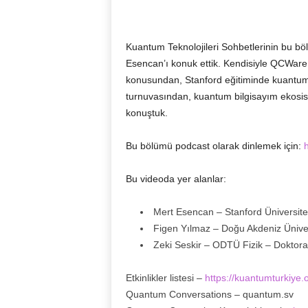
Kuantum Teknolojileri Sohbetlerinin bu b
Esencan’ı konuk ettik. Kendisiyle QCWare
konusundan, Stanford eğitiminde kuantum
turnuvasından, kuantum bilgisayım ekosist
konuştuk.
Bu bölümü podcast olarak dinlemek için:
Bu videoda yer alanlar:
Mert Esencan – Stanford Üniversit
Figen Yılmaz – Doğu Akdeniz Ünive
Zeki Seskir – ODTÜ Fizik – Doktora
Etkinlikler listesi –
https://kuantumturkiye.or
Quantum Conversations – quantum.sv