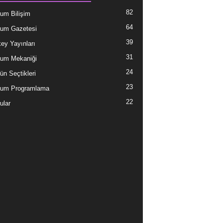
82
um Bilişim
64
um Gazetesi
39
ey Yayınları
31
um Mekaniği
24
ün Seçtikleri
23
tum Programlama
22
ular