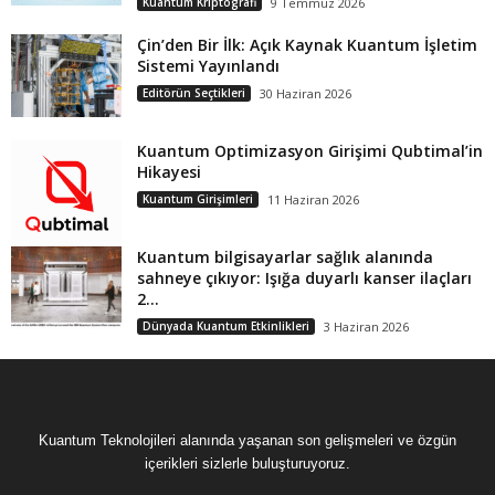
Kuantum Kriptografi
9 Temmuz 2026
Çin’den Bir İlk: Açık Kaynak Kuantum İşletim
Sistemi Yayınlandı
Editörün Seçtikleri
30 Haziran 2026
Kuantum Optimizasyon Girişimi Qubtimal’in
Hikayesi
Kuantum Girişimleri
11 Haziran 2026
Kuantum bilgisayarlar sağlık alanında
sahneye çıkıyor: Işığa duyarlı kanser ilaçları
2...
Dünyada Kuantum Etkinlikleri
3 Haziran 2026
Kuantum Teknolojileri alanında yaşanan son gelişmeleri ve özgün
içerikleri sizlerle buluşturuyoruz.