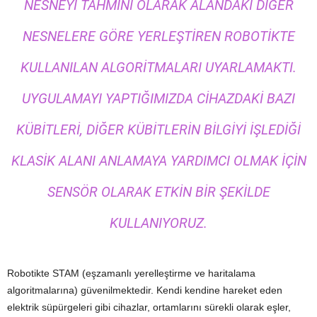
NESNEYI TAHMINI OLARAK ALANDAKI DIĞER
NESNELERE GÖRE YERLEŞTIREN ROBOTIKTE
KULLANILAN ALGORITMALARI UYARLAMAKTI.
UYGULAMAYI YAPTIĞIMIZDA CIHAZDAKI BAZI
KÜBIT
LERI, DIĞER
KÜBIT
LERIN BILGIYI IŞLEDIĞI
KLASIK ALANI ANLAMAYA YARDIMCI OLMAK IÇIN
SENSÖR OLARAK ETKIN BIR ŞEKILDE
KULLANIYORUZ.
Robotikte STAM (eşzamanlı yerelleştirme ve haritalama
algoritmalarına) güvenilmektedir. Kendi kendine hareket eden
elektrik süpürgeleri gibi cihazlar, ortamlarını sürekli olarak eşler,