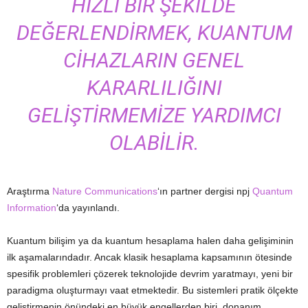
HIZLI BIR ŞEKILDE
DEĞERLENDIRMEK, KUANTUM
CIHAZLARIN GENEL
KARARLILIĞINI
GELIŞTIRMEMIZE YARDIMCI
OLABILIR.
Araştırma
Nature Communications
‘ın partner dergisi npj
Quantum
Information
‘da yayınlandı.
Kuantum bilişim ya da kuantum hesaplama halen daha gelişiminin
ilk aşamalarındadır. Ancak klasik hesaplama kapsamının ötesinde
spesifik problemleri çözerek teknolojide devrim yaratmayı, yeni bir
paradigma oluşturmayı vaat etmektedir. Bu sistemleri pratik ölçekte
geliştirmenin önündeki en büyük engellerden biri, donanım