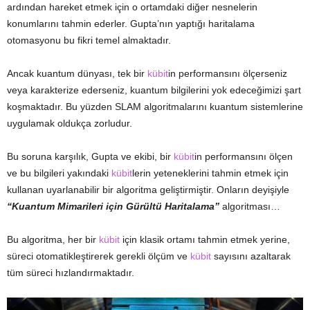
ardından hareket etmek için o ortamdaki diğer nesnelerin
konumlarını tahmin ederler. Gupta’nın yaptığı haritalama
otomasyonu bu fikri temel almaktadır.
Ancak kuantum dünyası, tek bir
kübit
in performansını ölçerseniz
veya karakterize ederseniz, kuantum bilgilerini yok edeceğimizi şart
koşmaktadır. Bu yüzden SLAM algoritmalarını kuantum sistemlerine
uygulamak oldukça zorludur.
Bu soruna karşılık, Gupta ve ekibi, bir
kübit
in performansını ölçen
ve bu bilgileri yakındaki
kübit
lerin yeteneklerini tahmin etmek için
kullanan uyarlanabilir bir algoritma geliştirmiştir. Onların deyişiyle
“Kuantum Mimarileri için Gürültü Haritalama”
algoritması…
Bu algoritma, her bir
kübit
için klasik ortamı tahmin etmek yerine,
süreci otomatikleştirerek gerekli ölçüm ve
kübit
sayısını azaltarak
tüm süreci hızlandırmaktadır.