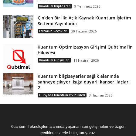
Kuantum Kriptografi
9 Temmuz 2026
Çin’den Bir İlk: Açık Kaynak Kuantum İşletim
Sistemi Yayınlandı
Editörün Seçtikleri
30 Haziran 2026
Kuantum Optimizasyon Girişimi Qubtimal’in
Hikayesi
Kuantum Girişimleri
11 Haziran 2026
Kuantum bilgisayarlar sağlık alanında
sahneye çıkıyor: Işığa duyarlı kanser ilaçları
2...
Dünyada Kuantum Etkinlikleri
3 Haziran 2026
Kuantum Teknolojileri alanında yaşanan son gelişmeleri ve özgün
içerikleri sizlerle buluşturuyoruz.