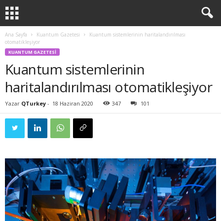
Ana Sayfa
Kuantum Gazetesi
Kuantum sistemlerinin haritalandırılması
otomatikleşiyor
KUANTUM GAZETESI
Kuantum sistemlerinin
haritalandırılması otomatikleşiyor
Yazar
QTurkey
-
18 Haziran 2020
347
101