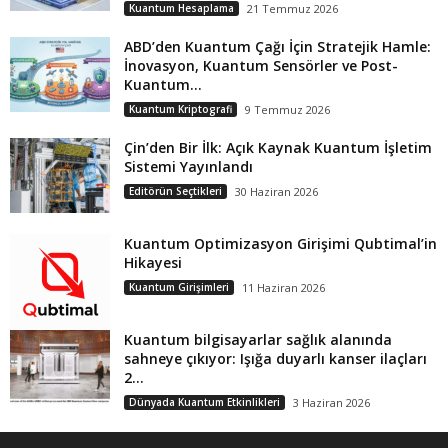
Kuantum Hesaplama
21 Temmuz 2026
ABD’den Kuantum Çağı İçin Stratejik Hamle:
İnovasyon, Kuantum Sensörler ve Post-
Kuantum...
Kuantum Kriptografi
9 Temmuz 2026
Çin’den Bir İlk: Açık Kaynak Kuantum İşletim
Sistemi Yayınlandı
Editörün Seçtikleri
30 Haziran 2026
Kuantum Optimizasyon Girişimi Qubtimal’in
Hikayesi
Kuantum Girişimleri
11 Haziran 2026
Kuantum bilgisayarlar sağlık alanında
sahneye çıkıyor: Işığa duyarlı kanser ilaçları
2...
Dünyada Kuantum Etkinlikleri
3 Haziran 2026