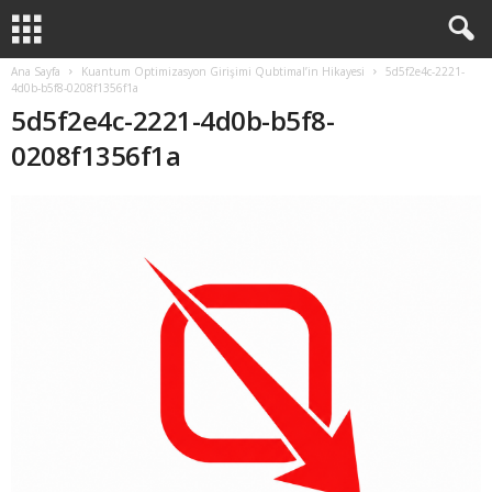
Ana Sayfa
Kuantum Optimizasyon Girişimi Qubtimal’in Hikayesi
5d5f2e4c-2221-
4d0b-b5f8-0208f1356f1a
5d5f2e4c-2221-4d0b-b5f8-
0208f1356f1a