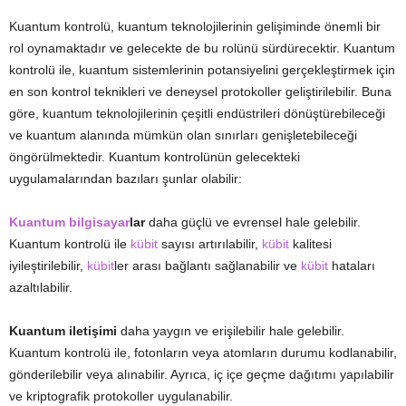
Kuantum kontrolü, kuantum teknolojilerinin gelişiminde önemli bir
rol oynamaktadır ve gelecekte de bu rolünü sürdürecektir. Kuantum
kontrolü ile, kuantum sistemlerinin potansiyelini gerçekleştirmek için
en son kontrol teknikleri ve deneysel protokoller geliştirilebilir. Buna
göre, kuantum teknolojilerinin çeşitli endüstrileri dönüştürebileceği
ve kuantum alanında mümkün olan sınırları genişletebileceği
öngörülmektedir. Kuantum kontrolünün gelecekteki
uygulamalarından bazıları şunlar olabilir:
Kuantum bilgisayar
lar
daha güçlü ve evrensel hale gelebilir.
Kuantum kontrolü ile
kübit
sayısı artırılabilir,
kübit
kalitesi
iyileştirilebilir,
kübit
ler arası bağlantı sağlanabilir ve
kübit
hataları
azaltılabilir.
Kuantum iletişimi
daha yaygın ve erişilebilir hale gelebilir.
Kuantum kontrolü ile, fotonların veya atomların durumu kodlanabilir,
gönderilebilir veya alınabilir. Ayrıca, iç içe geçme dağıtımı yapılabilir
ve kriptografik protokoller uygulanabilir.