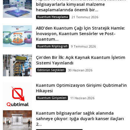
bilgisayarlarla kimyasal malzeme
hesaplamalarında önemli bir...
Kuantum Hesaplama
21 Temmuz 2026
ABD’den Kuantum Çağı İçin Stratejik Hamle:
İnovasyon, Kuantum Sensörler ve Post-
Kuantum...
Kuantum Kriptografi
9 Temmuz 2026
Çin’den Bir İlk: Açık Kaynak Kuantum İşletim
Sistemi Yayınlandı
Editörün Seçtikleri
30 Haziran 2026
Kuantum Optimizasyon Girişimi Qubtimal’in
Hikayesi
Kuantum Girişimleri
11 Haziran 2026
Kuantum bilgisayarlar sağlık alanında
sahneye çıkıyor: Işığa duyarlı kanser ilaçları
2...