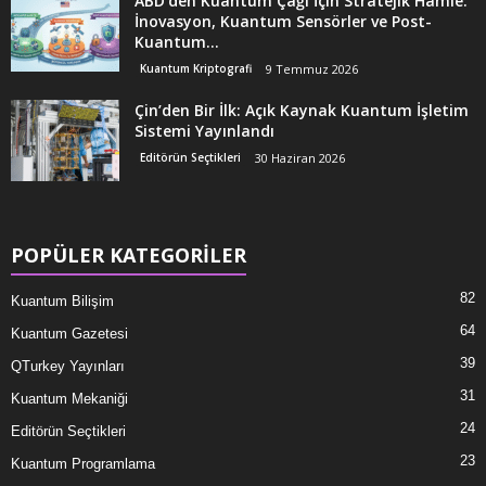
ABD’den Kuantum Çağı İçin Stratejik Hamle:
İnovasyon, Kuantum Sensörler ve Post-
Kuantum...
Kuantum Kriptografi
9 Temmuz 2026
Çin’den Bir İlk: Açık Kaynak Kuantum İşletim
Sistemi Yayınlandı
Editörün Seçtikleri
30 Haziran 2026
POPÜLER KATEGORİLER
82
Kuantum Bilişim
64
Kuantum Gazetesi
39
QTurkey Yayınları
31
Kuantum Mekaniği
24
Editörün Seçtikleri
23
Kuantum Programlama