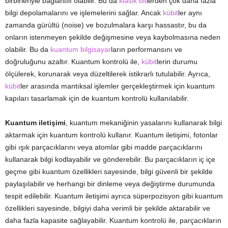
birbirleriyle bağlantılı olabilir. Bu da
klasik bit
lerden çok daha fazla
bilgi depolamalarını ve işlemelerini sağlar. Ancak
kübit
ler aynı
zamanda gürültü (noise) ve bozulmalara karşı hassastır, bu da
onların istenmeyen şekilde değişmesine veya kaybolmasına neden
olabilir. Bu da
kuantum bilgisayar
ların performansını ve
doğruluğunu azaltır. Kuantum kontrolü ile,
kübit
lerin durumu
ölçülerek, korunarak veya düzeltilerek istikrarlı tutulabilir. Ayrıca,
kübit
ler arasında mantıksal işlemler gerçekleştirmek için kuantum
kapıları tasarlamak için de kuantum kontrolü kullanılabilir.
Kuantum iletişimi
, kuantum mekaniğinin yasalarını kullanarak bilgi
aktarmak için kuantum kontrolü kullanır. Kuantum iletişimi, fotonlar
gibi ışık parçacıklarını veya atomlar gibi madde parçacıklarını
kullanarak bilgi kodlayabilir ve gönderebilir. Bu parçacıkların iç içe
geçme gibi kuantum özellikleri sayesinde, bilgi güvenli bir şekilde
paylaşılabilir ve herhangi bir dinleme veya değiştirme durumunda
tespit edilebilir. Kuantum iletişimi ayrıca süperpozisyon gibi kuantum
özellikleri sayesinde, bilgiyi daha verimli bir şekilde aktarabilir ve
daha fazla kapasite sağlayabilir. Kuantum kontrolü ile, parçacıkların