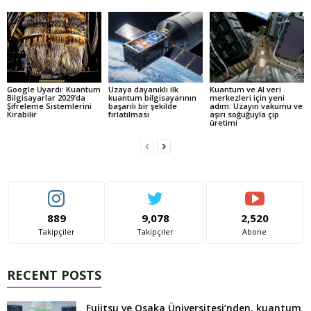
Google Uyardı: Kuantum
Uzaya dayanıklı ilk
Kuantum ve AI veri
Bilgisayarlar 2029’da
kuantum bilgisayarının
merkezleri için yeni
Şifreleme Sistemlerini
başarılı bir şekilde
adım: Uzayın vakumu ve
Kırabilir
fırlatılması
aşırı soğuğuyla çip
üretimi
889
9,078
2,520
Takipçiler
Takipçiler
Abone
RECENT POSTS
Fujitsu ve Osaka Üniversitesi’nden, kuantum