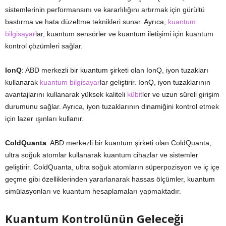
sistemlerinin performansını ve kararlılığını artırmak için gürültü
bastırma ve hata düzeltme teknikleri sunar. Ayrıca,
kuantum
bilgisayar
lar, kuantum sensörler ve kuantum iletişimi için kuantum
kontrol çözümleri sağlar.
IonQ
: ABD merkezli bir kuantum şirketi olan IonQ, iyon tuzakları
kullanarak
kuantum bilgisayar
lar geliştirir. IonQ, iyon tuzaklarının
avantajlarını kullanarak yüksek kaliteli
kübit
ler ve uzun süreli girişim
durumunu sağlar. Ayrıca, iyon tuzaklarının dinamiğini kontrol etmek
için lazer ışınları kullanır.
ColdQuanta
: ABD merkezli bir kuantum şirketi olan ColdQuanta,
ultra soğuk atomlar kullanarak kuantum cihazlar ve sistemler
geliştirir. ColdQuanta, ultra soğuk atomların süperpozisyon ve iç içe
geçme gibi özelliklerinden yararlanarak hassas ölçümler, kuantum
simülasyonları ve kuantum hesaplamaları yapmaktadır.
Kuantum Kontrolünün Geleceği