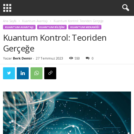
Ana Sayfa
Kuantum Avantajı
Kuantum Kontrol: Teoriden Gerçeğe
KUANTUM AVANTAJI
KUANTUM BILIŞIM
KUANTUM MEKANIĞI
Kuantum Kontrol: Teoriden
Gerçeğe
Yazar
Berk Demir
-
27 Temmuz 2023
550
0