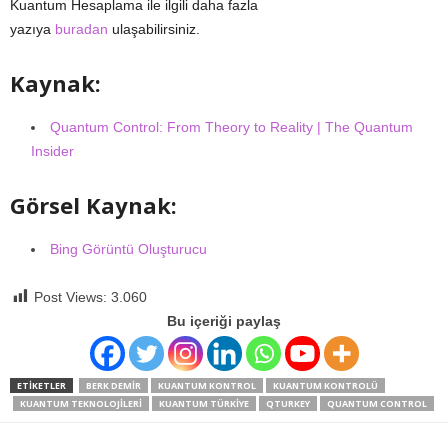
Kuantum Hesaplama ile ilgili daha fazla
yazıya
buradan
ulaşabilirsiniz.
Kaynak:
Quantum Control: From Theory to Reality | The Quantum
Insider
Görsel Kaynak:
Bing Görüntü Oluşturucu
Post Views:
3.060
Bu içeriği paylaş
ETIKETLER
BERK DEMIR
KUANTUM KONTROL
KUANTUM KONTROLÜ
KUANTUM TEKNOLOJILERI
KUANTUM TÜRKIYE
QTURKEY
QUANTUM CONTROL