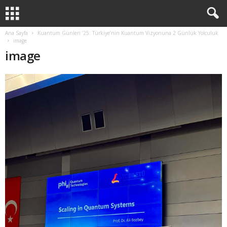
Ana Sayfa
Kuantum Günleri ’25: Türkiye’nin Kuantum Vizyonuna 2 Günlük Yolculuk
image
image