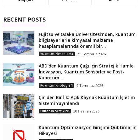
RECENT POSTS
Fujitsu ve Osaka Üniversitesi’nden, kuantum
bilgisayarlarla kimyasal malzeme
hesaplamalarında önemli bir...
Kuantum Hesaplama
21 Temmuz 2026
ABD’den Kuantum Çağı İçin Stratejik Hamle:
İnovasyon, Kuantum Sensörler ve Post-
Kuantum...
Kuantum Kriptografi
9 Temmuz 2026
Çin’den Bir İlk: Açık Kaynak Kuantum İşletim
Sistemi Yayınlandı
Editörün Seçtikleri
30 Haziran 2026
Kuantum Optimizasyon Girişimi Qubtimal’in
Hikayesi