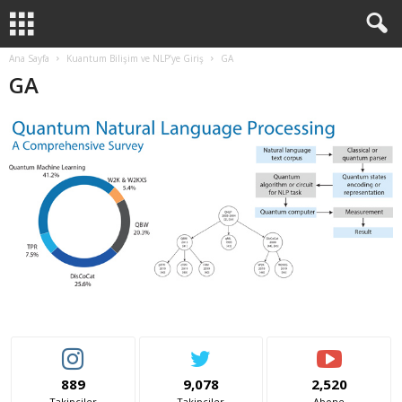
Ana Sayfa
Kuantum Bilişim ve NLP’ye Giriş
GA
GA
889
9,078
2,520
Takipçiler
Takipçiler
Abone