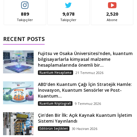
889
9,078
2,520
Takipçiler
Takipçiler
Abone
RECENT POSTS
Fujitsu ve Osaka Üniversitesi’nden, kuantum
bilgisayarlarla kimyasal malzeme
hesaplamalarında önemli bir...
Kuantum Hesaplama
21 Temmuz 2026
ABD’den Kuantum Çağı İçin Stratejik Hamle:
İnovasyon, Kuantum Sensörler ve Post-
Kuantum...
Kuantum Kriptografi
9 Temmuz 2026
Çin’den Bir İlk: Açık Kaynak Kuantum İşletim
Sistemi Yayınlandı
Editörün Seçtikleri
30 Haziran 2026