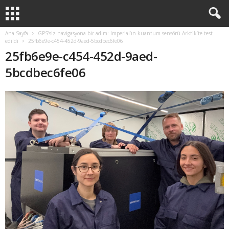
Ana Sayfa
GPS’siz navigasyona bir adım: Imperial’ın kuantum sensörü Arktik’te test
edildi
25fb6e9e-c454-452d-9aed-5bcdbec6fe06
25fb6e9e-c454-452d-9aed-
5bcdbec6fe06