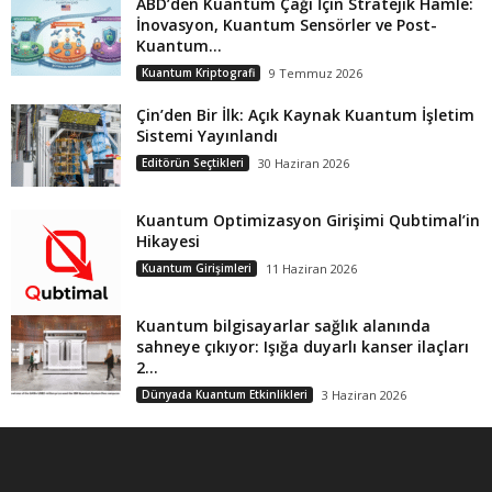
ABD’den Kuantum Çağı İçin Stratejik Hamle:
İnovasyon, Kuantum Sensörler ve Post-
Kuantum...
Kuantum Kriptografi
9 Temmuz 2026
Çin’den Bir İlk: Açık Kaynak Kuantum İşletim
Sistemi Yayınlandı
Editörün Seçtikleri
30 Haziran 2026
Kuantum Optimizasyon Girişimi Qubtimal’in
Hikayesi
Kuantum Girişimleri
11 Haziran 2026
Kuantum bilgisayarlar sağlık alanında
sahneye çıkıyor: Işığa duyarlı kanser ilaçları
2...
Dünyada Kuantum Etkinlikleri
3 Haziran 2026