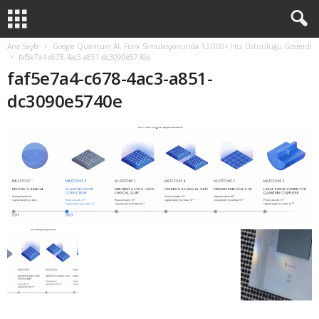
Ana Sayfa
Google Quantum AI, Fizik Simülasyonunda 13.000× Hız Üstünlüğü Gösterdi
faf5e7a4-c678-4ac3-a851-dc3090e5740e
faf5e7a4-c678-4ac3-a851-
dc3090e5740e