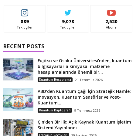
889
9,078
2,520
Takipçiler
Takipçiler
Abone
RECENT POSTS
Fujitsu ve Osaka Üniversitesi’nden, kuantum
bilgisayarlarla kimyasal malzeme
hesaplamalarında önemli bir...
Kuantum Hesaplama
21 Temmuz 2026
ABD’den Kuantum Çağı İçin Stratejik Hamle:
İnovasyon, Kuantum Sensörler ve Post-
Kuantum...
Kuantum Kriptografi
9 Temmuz 2026
Çin’den Bir İlk: Açık Kaynak Kuantum İşletim
Sistemi Yayınlandı
Editörün Seçtikleri
30 Haziran 2026