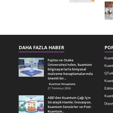
DAHA FAZLA HABER
POP
Kuant
Fujitsu ve Osaka
Üniversitesi’nden, kuantum
Kuant
bilgisayarlarla kimyasal
malzeme hesaplamalarında
QTurk
önemli bir...
Kuant
Kuantum Hesaplama
21 Temmuz 2026
Editör
Kuan
ABD’den Kuantum Çağı İçin
Stratejik Hamle: İnovasyon,
Duyur
Kuantum Sensörler ve Post-
Kuantum...