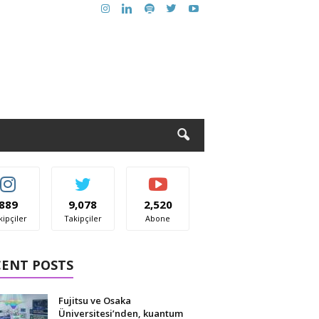
889
9,078
2,520
kipçiler
Takipçiler
Abone
CENT POSTS
Fujitsu ve Osaka
Üniversitesi’nden, kuantum