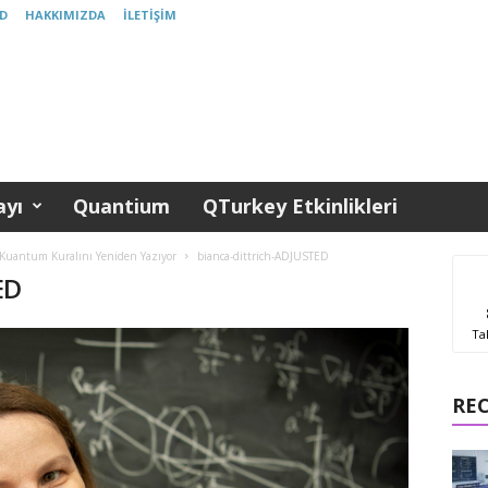
D
HAKKIMIZDA
İLETIŞIM
yı
Quantium
QTurkey Etkinlikleri
 Kuantum Kuralını Yeniden Yazıyor
bianca-dittrich-ADJUSTED
ED
Ta
RE