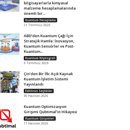
bilgisayarlarla kimyasal
malzeme hesaplamalarında
önemli bir...
Kuantum Hesaplama
21 Temmuz 2026
ABD’den Kuantum Çağı İçin
Stratejik Hamle: İnovasyon,
Kuantum Sensörler ve Post-
Kuantum...
Kuantum Kriptografi
9 Temmuz 2026
Çin’den Bir İlk: Açık Kaynak
Kuantum İşletim Sistemi
Yayınlandı
Editörün Seçtikleri
30 Haziran 2026
Kuantum Optimizasyon
Girişimi Qubtimal’in Hikayesi
Kuantum Girişimleri
11 Haziran 2026