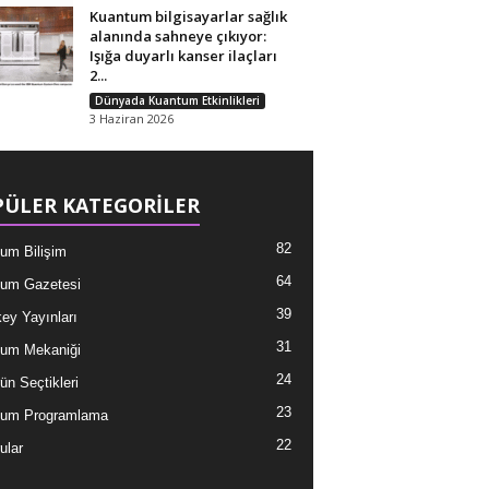
Kuantum bilgisayarlar sağlık
alanında sahneye çıkıyor:
Işığa duyarlı kanser ilaçları
2...
Dünyada Kuantum Etkinlikleri
3 Haziran 2026
ÜLER KATEGORİLER
82
um Bilişim
64
um Gazetesi
39
ey Yayınları
31
um Mekaniği
24
ün Seçtikleri
23
tum Programlama
22
ular