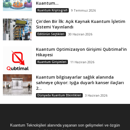
Kuantum...
Kuantum Kriptografi
9 Temmuz 2026
Çin’den Bir İlk: Açık Kaynak Kuantum İşletim
Sistemi Yayınlandı
Editörün Seçtikleri
30 Haziran 2026
Kuantum Optimizasyon Girişimi Qubtimal’in
Hikayesi
Kuantum Girişimleri
11 Haziran 2026
Kuantum bilgisayarlar sağlık alanında
sahneye çıkıyor: Işığa duyarlı kanser ilaçları
2...
Dünyada Kuantum Etkinlikleri
3 Haziran 2026
Kuantum Teknolojileri alanında yaşanan son gelişmeleri ve özgün