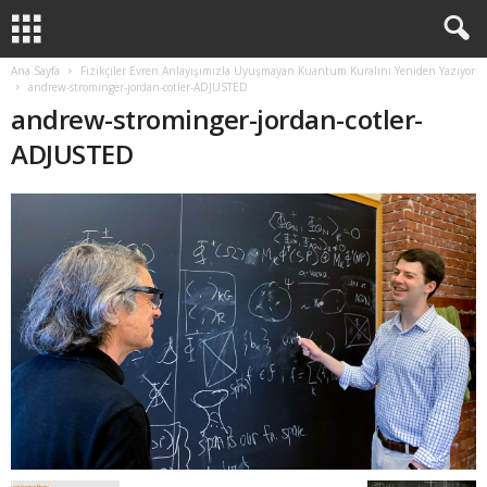
Ana Sayfa
Fizikçiler Evren Anlayışımızla Uyuşmayan Kuantum Kuralını Yeniden Yazıyor
andrew-strominger-jordan-cotler-ADJUSTED
andrew-strominger-jordan-cotler-
ADJUSTED