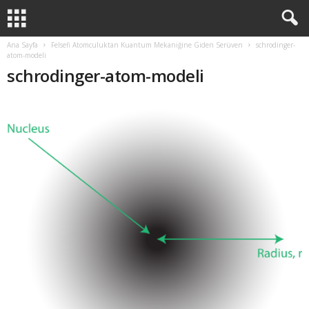
Ana Sayfa
Felsefi Atomculuktan Kuantum Mekaniğine Giden Serüven
schrodinger-
atom-modeli
schrodinger-atom-modeli