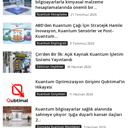
bilgisayarlarla kimyasal malzeme
hesaplamalarında önemli bir...
Kuantum Hesaplama
21 Temmuz 2026
ABD’den Kuantum Çağı İçin Stratejik Hamle:
İnovasyon, Kuantum Sensörler ve Post-
Kuantum...
Kuantum Kriptografi
9 Temmuz 2026
Çin’den Bir İlk: Açık Kaynak Kuantum İşletim
Sistemi Yayınlandı
Editörün Seçtikleri
30 Haziran 2026
Kuantum Optimizasyon Girişimi Qubtimal’in
Hikayesi
Kuantum Girişimleri
11 Haziran 2026
Kuantum bilgisayarlar sağlık alanında
sahneye çıkıyor: Işığa duyarlı kanser ilaçları
2...
Dünyada Kuantum Etkinlikleri
3 Haziran 2026