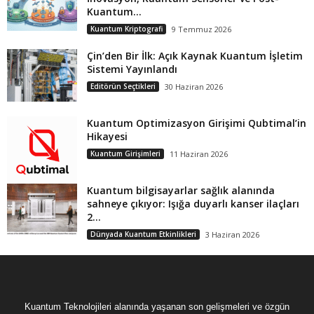
Kuantum...
Kuantum Kriptografi
9 Temmuz 2026
Çin’den Bir İlk: Açık Kaynak Kuantum İşletim
Sistemi Yayınlandı
Editörün Seçtikleri
30 Haziran 2026
Kuantum Optimizasyon Girişimi Qubtimal’in
Hikayesi
Kuantum Girişimleri
11 Haziran 2026
Kuantum bilgisayarlar sağlık alanında
sahneye çıkıyor: Işığa duyarlı kanser ilaçları
2...
Dünyada Kuantum Etkinlikleri
3 Haziran 2026
Kuantum Teknolojileri alanında yaşanan son gelişmeleri ve özgün