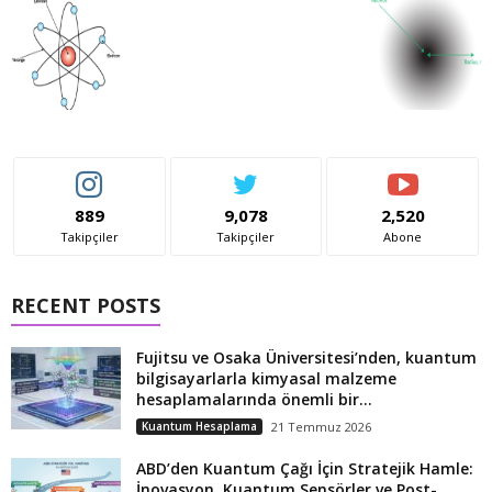
889
9,078
2,520
Takipçiler
Takipçiler
Abone
RECENT POSTS
Fujitsu ve Osaka Üniversitesi’nden, kuantum
bilgisayarlarla kimyasal malzeme
hesaplamalarında önemli bir...
Kuantum Hesaplama
21 Temmuz 2026
ABD’den Kuantum Çağı İçin Stratejik Hamle:
İnovasyon, Kuantum Sensörler ve Post-