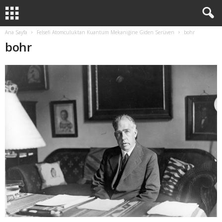
Ana Sayfa
Felsefi Atomculuktan Kuantum Mekaniğine Giden Serüven
bohr
bohr