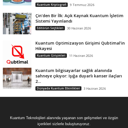
Kuantum Kriptografi
9 Temmuz 2026
Çin’den Bir İlk: Açık Kaynak Kuantum İşletim
Sistemi Yayınlandı
Editörün Seçtikleri
30 Haziran 2026
Kuantum Optimizasyon Girişimi Qubtimal’in
Hikayesi
Kuantum Girişimleri
11 Haziran 2026
Kuantum bilgisayarlar sağlık alanında
sahneye çıkıyor: Işığa duyarlı kanser ilaçları
2...
Dünyada Kuantum Etkinlikleri
3 Haziran 2026
Kuantum Teknolojileri alanında yaşanan son gelişmeleri ve özgün
içerikleri sizlerle buluşturuyoruz.