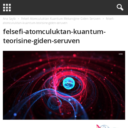
Ana Sayfa
Felsefi Atomculuktan Kuantum Mekaniğine Giden Serüven
felsefi-
atomculuktan-kuantum-teorisine-giden-seruven
felsefi-atomculuktan-kuantum-
teorisine-giden-seruven