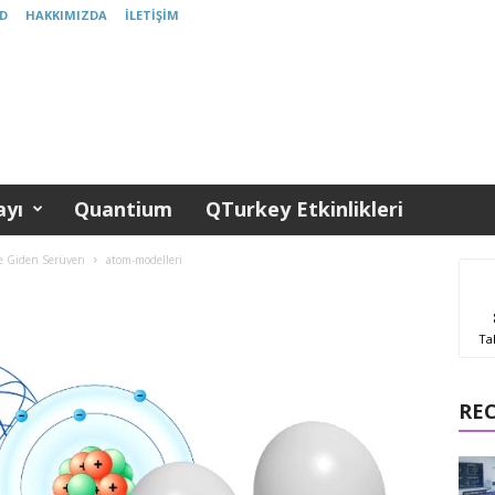
D
HAKKIMIZDA
İLETIŞIM
yı
Quantium
QTurkey Etkinlikleri
e Giden Serüven
atom-modelleri
Ta
RE