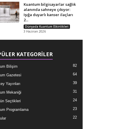
Kuantum bilgisayarlar sağlık
alanında sahneye çıkıyor:
Işığa duyarlı kanser ilaçları
2...
Dünyada Kuantum Etkinlikleri
3 Haziran 2026
ÜLER KATEGORİLER
82
um Bilişim
64
um Gazetesi
39
ey Yayınları
31
um Mekaniği
24
ün Seçtikleri
23
tum Programlama
22
ular