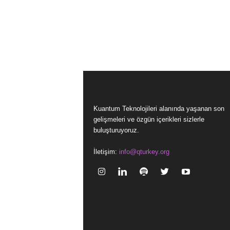
Kuantum Teknolojileri alanında yaşanan son
gelişmeleri ve özgün içerikleri sizlerle
buluşturuyoruz.
İletişim:
info@qturkey.org