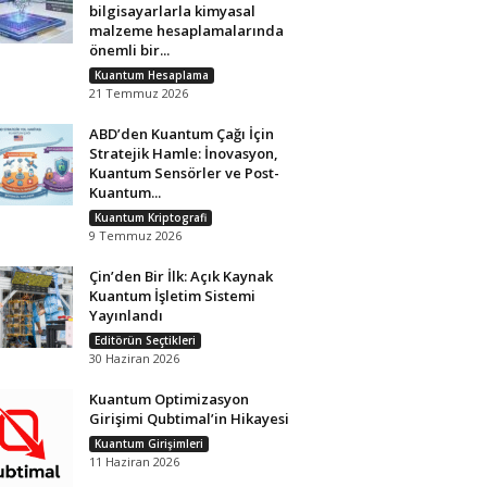
bilgisayarlarla kimyasal
malzeme hesaplamalarında
önemli bir...
Kuantum Hesaplama
21 Temmuz 2026
ABD’den Kuantum Çağı İçin
Stratejik Hamle: İnovasyon,
Kuantum Sensörler ve Post-
Kuantum...
Kuantum Kriptografi
9 Temmuz 2026
Çin’den Bir İlk: Açık Kaynak
Kuantum İşletim Sistemi
Yayınlandı
Editörün Seçtikleri
30 Haziran 2026
Kuantum Optimizasyon
Girişimi Qubtimal’in Hikayesi
Kuantum Girişimleri
11 Haziran 2026