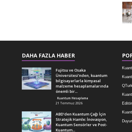
DAHA FAZLA HABER
POP
Kuant
Fujitsu ve Osaka
Üniversitesi’nden, kuantum
Kuant
bilgisayarlarla kimyasal
malzeme hesaplamalarında
QTurk
önemli bir...
Kuant
Kuantum Hesaplama
21 Temmuz 2026
Editör
Kuan
ABD’den Kuantum Çağı İçin
Stratejik Hamle: İnovasyon,
Duyur
Kuantum Sensörler ve Post-
Kuantum...