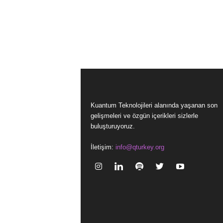
Kuantum Teknolojileri alanında yaşanan son
gelişmeleri ve özgün içerikleri sizlerle
buluşturuyoruz.
İletişim:
info@qturkey.org