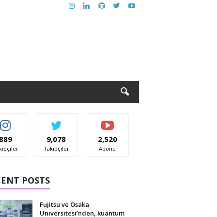
889
9,078
2,520
kipçiler
Takipçiler
Abone
CENT POSTS
Fujitsu ve Osaka
Üniversitesi’nden, kuantum