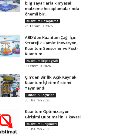
bilgisayarlarla kimyasal
malzeme hesaplamalarında
önemli bir...
Kuantum Hesaplama
21 Temmuz 2026
ABD’den Kuantum Çağı İçin
Stratejik Hamle: İnovasyon,
Kuantum Sensörler ve Post-
Kuantum...
Kuantum Kriptografi
9 Temmuz 2026
Çin’den Bir İlk: Açık Kaynak
Kuantum İşletim Sistemi
Yayınlandı
Editörün Seçtikleri
30 Haziran 2026
Kuantum Optimizasyon
Girişimi Qubtimal’in Hikayesi
Kuantum Girişimleri
11 Haziran 2026