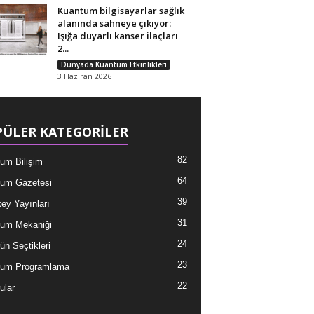
Kuantum bilgisayarlar sağlık
alanında sahneye çıkıyor:
Işığa duyarlı kanser ilaçları
2...
Dünyada Kuantum Etkinlikleri
3 Haziran 2026
ÜLER KATEGORİLER
82
um Bilişim
64
um Gazetesi
39
ey Yayınları
31
um Mekaniği
24
ün Seçtikleri
23
tum Programlama
22
ular