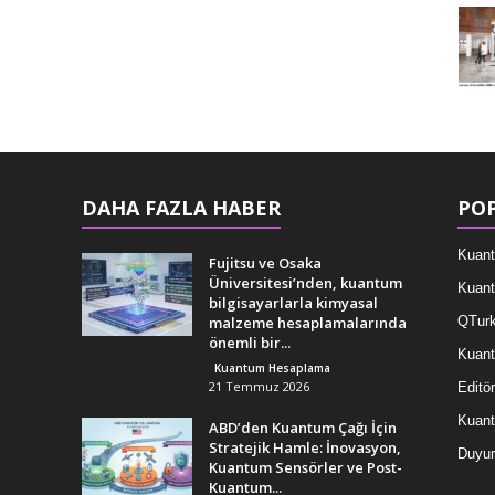
DAHA FAZLA HABER
POP
Kuant
Fujitsu ve Osaka
Üniversitesi’nden, kuantum
Kuant
bilgisayarlarla kimyasal
malzeme hesaplamalarında
QTurk
önemli bir...
Kuant
Kuantum Hesaplama
21 Temmuz 2026
Editör
Kuan
ABD’den Kuantum Çağı İçin
Stratejik Hamle: İnovasyon,
Duyur
Kuantum Sensörler ve Post-
Kuantum...