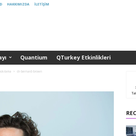
D
HAKKIMIZDA
İLETIŞIM
yı
Quantium
QTurkey Etkinlikleri
askılama
dr-bernard-brown
Ta
RE