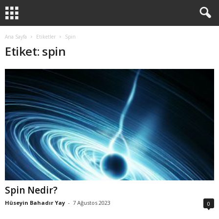
Ana Sayfa
Etiketler
Spin
Etiket: spin
Spin Nedir?
Hüseyin Bahadır Yay
-
7 Ağustos 2023
0