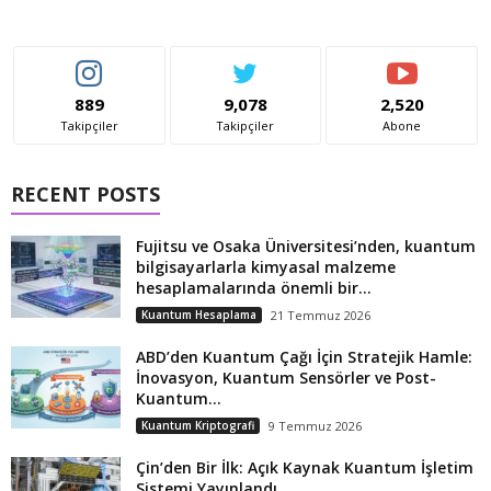
889
9,078
2,520
Takipçiler
Takipçiler
Abone
RECENT POSTS
Fujitsu ve Osaka Üniversitesi’nden, kuantum
bilgisayarlarla kimyasal malzeme
hesaplamalarında önemli bir...
Kuantum Hesaplama
21 Temmuz 2026
ABD’den Kuantum Çağı İçin Stratejik Hamle:
İnovasyon, Kuantum Sensörler ve Post-
Kuantum...
Kuantum Kriptografi
9 Temmuz 2026
Çin’den Bir İlk: Açık Kaynak Kuantum İşletim
Sistemi Yayınlandı