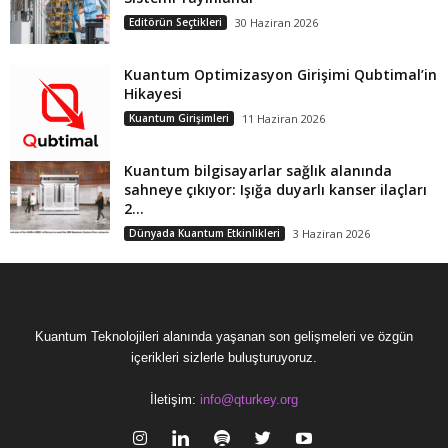
Editörün Seçtikleri
30 Haziran 2026
Kuantum Optimizasyon Girişimi Qubtimal’in
Hikayesi
Kuantum Girişimleri
11 Haziran 2026
Kuantum bilgisayarlar sağlık alanında
sahneye çıkıyor: Işığa duyarlı kanser ilaçları
2...
Dünyada Kuantum Etkinlikleri
3 Haziran 2026
Kuantum Teknolojileri alanında yaşanan son gelişmeleri ve özgün
içerikleri sizlerle buluşturuyoruz.
İletişim:
info@qturkey.org