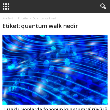
Ana Sayfa
Etiketler
Quantum walk nedir
Etiket: quantum walk nedir
Tuzaklı iyonlarda fononun kuantum yürüyüşü