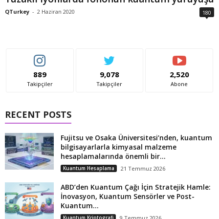
QTurkey
-
2 Haziran 2020
180
889
9,078
2,520
Takipçiler
Takipçiler
Abone
RECENT POSTS
Fujitsu ve Osaka Üniversitesi’nden, kuantum
bilgisayarlarla kimyasal malzeme
hesaplamalarında önemli bir...
Kuantum Hesaplama
21 Temmuz 2026
ABD’den Kuantum Çağı İçin Stratejik Hamle:
İnovasyon, Kuantum Sensörler ve Post-
Kuantum...
Kuantum Kriptografi
9 Temmuz 2026