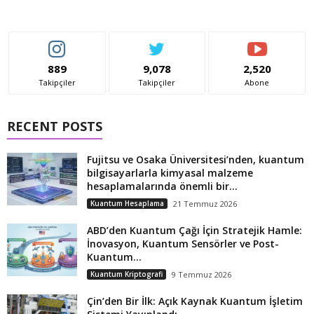
889
9,078
2,520
Takipçiler
Takipçiler
Abone
RECENT POSTS
Fujitsu ve Osaka Üniversitesi’nden, kuantum
bilgisayarlarla kimyasal malzeme
hesaplamalarında önemli bir...
Kuantum Hesaplama
21 Temmuz 2026
ABD’den Kuantum Çağı İçin Stratejik Hamle:
İnovasyon, Kuantum Sensörler ve Post-
Kuantum...
Kuantum Kriptografi
9 Temmuz 2026
Çin’den Bir İlk: Açık Kaynak Kuantum İşletim