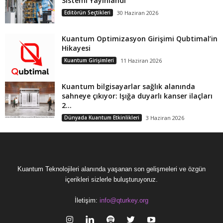
Sistemi Yayınlandı
Editörün Seçtikleri
30 Haziran 2026
Kuantum Optimizasyon Girişimi Qubtimal’in
Hikayesi
Kuantum Girişimleri
11 Haziran 2026
Kuantum bilgisayarlar sağlık alanında
sahneye çıkıyor: Işığa duyarlı kanser ilaçları
2...
Dünyada Kuantum Etkinlikleri
3 Haziran 2026
Kuantum Teknolojileri alanında yaşanan son gelişmeleri ve özgün
içerikleri sizlerle buluşturuyoruz.
İletişim:
info@qturkey.org