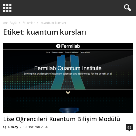
Ana Sayfa
Etiketler
Kuantum kursları
Etiket: kuantum kursları
Lise Öğrencileri Kuantum Bilişim Modülü
QTurkey
-
10 Haziran 2020
95