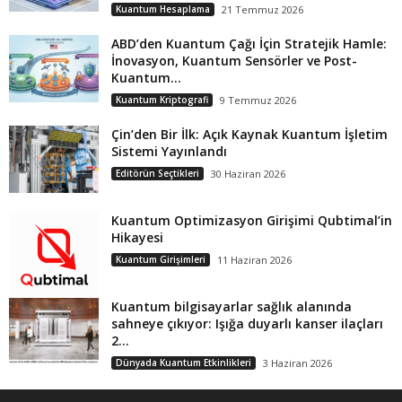
Kuantum Hesaplama
21 Temmuz 2026
ABD’den Kuantum Çağı İçin Stratejik Hamle:
İnovasyon, Kuantum Sensörler ve Post-
Kuantum...
Kuantum Kriptografi
9 Temmuz 2026
Çin’den Bir İlk: Açık Kaynak Kuantum İşletim
Sistemi Yayınlandı
Editörün Seçtikleri
30 Haziran 2026
Kuantum Optimizasyon Girişimi Qubtimal’in
Hikayesi
Kuantum Girişimleri
11 Haziran 2026
Kuantum bilgisayarlar sağlık alanında
sahneye çıkıyor: Işığa duyarlı kanser ilaçları
2...
Dünyada Kuantum Etkinlikleri
3 Haziran 2026