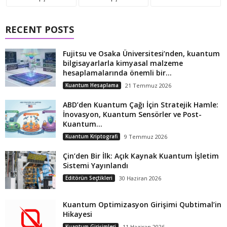
RECENT POSTS
Fujitsu ve Osaka Üniversitesi’nden, kuantum
bilgisayarlarla kimyasal malzeme
hesaplamalarında önemli bir...
Kuantum Hesaplama
21 Temmuz 2026
ABD’den Kuantum Çağı İçin Stratejik Hamle:
İnovasyon, Kuantum Sensörler ve Post-
Kuantum...
Kuantum Kriptografi
9 Temmuz 2026
Çin’den Bir İlk: Açık Kaynak Kuantum İşletim
Sistemi Yayınlandı
Editörün Seçtikleri
30 Haziran 2026
Kuantum Optimizasyon Girişimi Qubtimal’in
Hikayesi
Kuantum Girişimleri
11 Haziran 2026