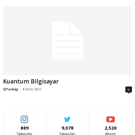
Kuantum Bilgisayar
QTurkey
-
8 Ekim 2021
0
889
9,078
2,520
Takipçiler
Takipçiler
Abone