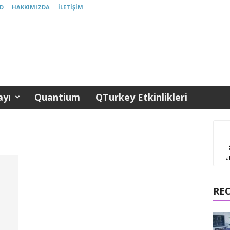
D
HAKKIMIZDA
İLETIŞIM
yı
Quantium
QTurkey Etkinlikleri
Ta
RE