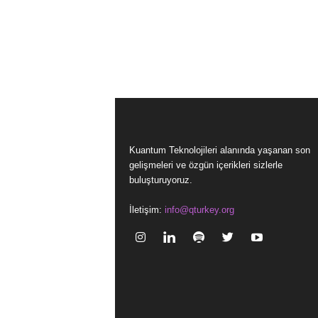
Kuantum Teknolojileri alanında yaşanan son
gelişmeleri ve özgün içerikleri sizlerle
buluşturuyoruz.
İletişim:
info@qturkey.org