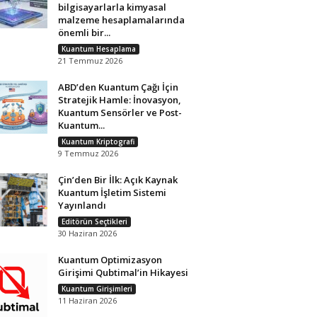
bilgisayarlarla kimyasal
malzeme hesaplamalarında
önemli bir...
Kuantum Hesaplama
21 Temmuz 2026
ABD’den Kuantum Çağı İçin
Stratejik Hamle: İnovasyon,
Kuantum Sensörler ve Post-
Kuantum...
Kuantum Kriptografi
9 Temmuz 2026
Çin’den Bir İlk: Açık Kaynak
Kuantum İşletim Sistemi
Yayınlandı
Editörün Seçtikleri
30 Haziran 2026
Kuantum Optimizasyon
Girişimi Qubtimal’in Hikayesi
Kuantum Girişimleri
11 Haziran 2026