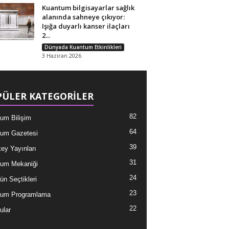
Kuantum bilgisayarlar sağlık
alanında sahneye çıkıyor:
Işığa duyarlı kanser ilaçları
2...
Dünyada Kuantum Etkinlikleri
3 Haziran 2026
ÜLER KATEGORİLER
82
um Bilişim
64
um Gazetesi
39
ey Yayınları
31
um Mekaniği
24
ün Seçtikleri
23
tum Programlama
22
ular