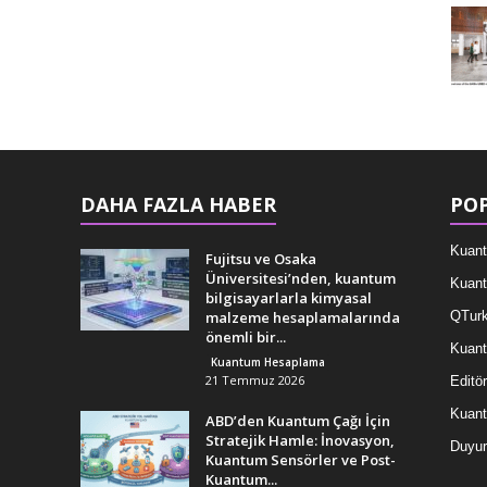
DAHA FAZLA HABER
POP
Kuant
Fujitsu ve Osaka
Üniversitesi’nden, kuantum
Kuant
bilgisayarlarla kimyasal
malzeme hesaplamalarında
QTurk
önemli bir...
Kuant
Kuantum Hesaplama
21 Temmuz 2026
Editör
Kuan
ABD’den Kuantum Çağı İçin
Stratejik Hamle: İnovasyon,
Duyur
Kuantum Sensörler ve Post-
Kuantum...