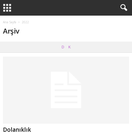
Ana Sayfa
2022
Arşiv
D
K
Dolanıklık