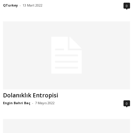
QTurkey
-
13 Mart 2022
0
Dolanıklık Entropisi
Engin Bahri Baç
-
7 Mayıs 2022
0