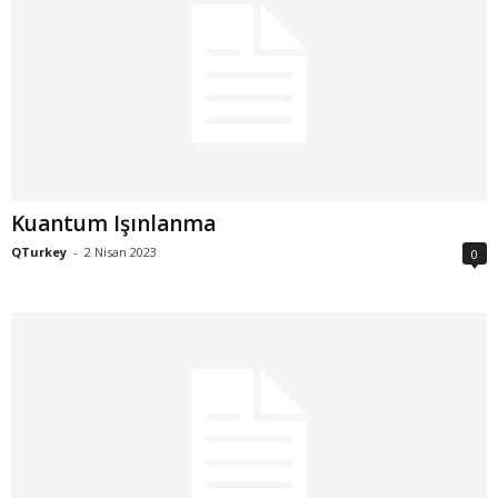
Kuantum Işınlanma
QTurkey
-
2 Nisan 2023
0