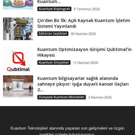
Kuantum...
Kuantum Kriptografi
9 Temmuz 2026
Çin’den Bir İlk: Açık Kaynak Kuantum İşletim
Sistemi Yayınlandı
Editörün Seçtikleri
30 Haziran 2026
Kuantum Optimizasyon Girişimi Qubtimal’in
Hikayesi
Kuantum Girişimleri
11 Haziran 2026
Kuantum bilgisayarlar sağlık alanında
sahneye çıkıyor: Işığa duyarlı kanser ilaçları
2...
Dünyada Kuantum Etkinlikleri
3 Haziran 2026
Kuantum Teknolojileri alanında yaşanan son gelişmeleri ve özgün
içerikleri sizlerle buluşturuyoruz.