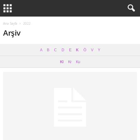
Ana Sayfa
2022
Arşiv
A
B
C
D
E
K
Ö
V
Y
Kl
Kr
Ku