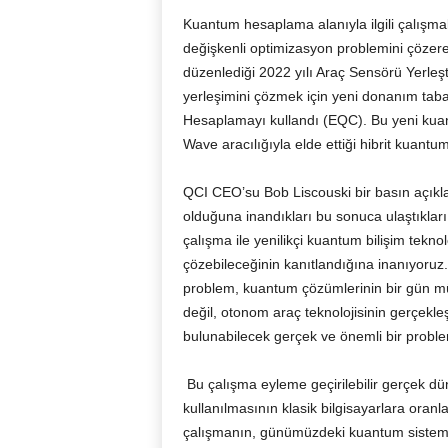
Kuantum hesaplama alanıyla ilgili çalış
değişkenli optimizasyon problemini çözer
düzenlediği 2022 yılı Araç Sensörü Yerleş
yerleşimini çözmek için yeni donanım ta
Hesaplamayı kullandı (EQC). Bu yeni kuan
Wave aracılığıyla elde ettiği hibrit kuan
QCI CEO’su Bob Liscouski bir basın açık
olduğuna inandıkları bu sonuca ulaştıkları i
çalışma ile yenilikçi kuantum bilişim tekno
çözebileceğinin kanıtlandığına inanıyoruz
problem, kuantum çözümlerinin bir gün mü
değil, otonom araç teknolojisinin gerçekle
bulunabilecek gerçek ve önemli bir proble
Bu çalışma eyleme geçirilebilir gerçek d
kullanılmasının klasik bilgisayarlara oran
çalışmanın, günümüzdeki kuantum sisteml