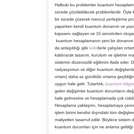
Halbuki bu problemler kuantum hesaplaman
sürede çözülebilecek problemlerdir. Öyle
bir sürede çözerek mevcut yerleştirme p
yaparken kendi kuantum donanım ve yazılı
kapsamı sağlayan ve 15 sensörden oluşan b
kuantum hesaplamanın yeni bir donanım b
da anlaşıldığı gibi
kübit
lerle çalışılan or
kaldırarak tasarım, kurulum ve işletme mal
sistemin düzensizlik eğilimini ifade eder. 
radyasyonun ve diğer kuantum değişkenleri
ortam) daha az gürültülü ortama geçildiğ
uygun hale gelir. Tutarlılık,
kuantum bilgis
gelen değişimler kuantum durumların deği
hale gelmesine ve hesaplamada çok ciddi h
Hesaplama yaklaşımı, hesaplamaya çevre k
işlem birimi kendisi dışındaki tüm değiş
maliyetten tasarruf edilir. Böylece sistem
kuantum durumları için ne anlama geldiği an