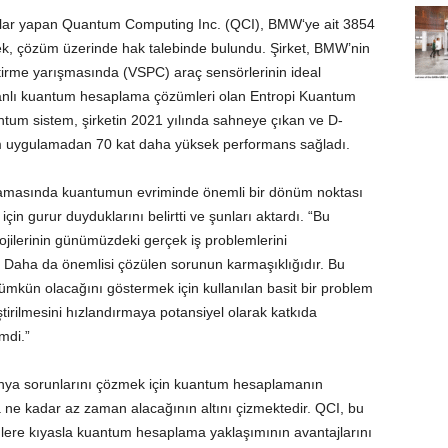
malar yapan Quantum Computing Inc. (QCI), BMW‘ye ait 3854
ek, çözüm üzerinde hak talebinde bulundu. Şirket, BMW’nin
tirme yarışmasında (VSPC) araç sensörlerinin ideal
banlı kuantum hesaplama çözümleri olan Entropi Kuantum
tum sistem, şirketin 2021 yılında sahneye çıkan ve D-
tum uygulamadan 70 kat daha yüksek performans sağladı.
lamasında kuantumun evriminde önemli bir dönüm noktası
çin gurur duyduklarını belirtti ve şunları aktardı. “Bu
lojilerinin günümüzdeki gerçek iş problemlerini
. Daha da önemlisi çözülen sorunun karmaşıklığıdır. Bu
mkün olacağını göstermek için kullanılan basit bir problem
ştirilmesini hızlandırmaya potansiyel olarak katkıda
mdi.”
ünya sorunlarını çözmek için kuantum hesaplamanın
la ne kadar az zaman alacağının altını çizmektedir. QCI, bu
ere kıyasla kuantum hesaplama yaklaşımının avantajlarını