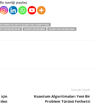
Bu içeriği paylaş
IN SIX MINUTES WITH QUANTUM COMPUTING
NTUM BILGISAYAR
KUANTUM BILIŞIM
KUANTUM HESAPLAMA
Sonraki İçerik
 için
Kuantum Algoritmaları Yeni Bir
”den
Problem Türünü Fethetti