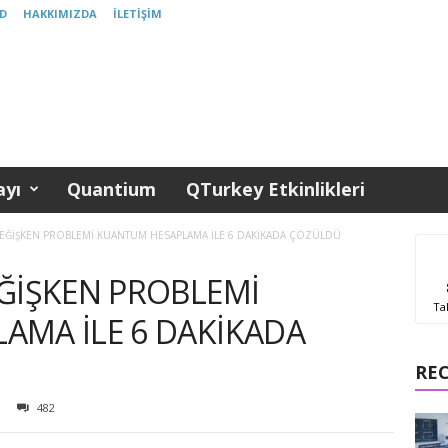
D
HAKKIMIZDA
İLETIŞIM
yı
Quantium
QTurkey Etkinlikleri
EĞİŞKEN PROBLEMİ KUANTUM HESAPLAMA İLE 6 DAKİKADA ÇÖZÜLDÜ
ĞİŞKEN PROBLEMİ
Ta
AMA İLE 6 DAKİKADA
RE
482