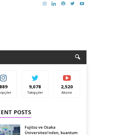
889
9,078
2,520
kipçiler
Takipçiler
Abone
CENT POSTS
Fujitsu ve Osaka
Üniversitesi’nden, kuantum