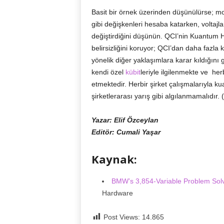
Basit bir örnek üzerinden düşünülürse; mod
gibi değişkenleri hesaba katarken, voltajla
değiştirdiğini düşünün. QCI’nin Kuantum H
belirsizliğini koruyor; QCI’dan daha fazl
yönelik diğer yaklaşımlara karar kıldığını g
kendi özel
kübit
leriyle ilgilenmekte ve her
etmektedir. Herbir şirket çalışmalarıyla ku
şirketlerarası yarış gibi algılanmamalıdır.
Yazar: Elif Özceylan
Editör: Cumali Yaşar
Kaynak:
BMW’s 3,854-Variable Problem Sol
Hardware
Post Views:
14.865