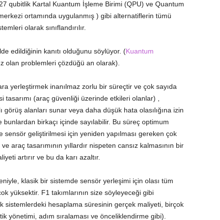
 127 qubitlik Kartal Kuantum İşleme Birimi (QPU) ve Quantum
 merkezi ortamında uygulanmış ) gibi alternatiflerin tümü
mleri olarak sınıflandırılır.
elde edildiğinin kanıtı olduğunu söylüyor. (
Kuantum
sız olan problemleri çözdüğü an olarak).
ara yerleştirmek inanılmaz zorlu bir süreçtir ve çok sayıda
 tasarımı (araç güvenliği üzerinde etkileri olanlar) ,
klı görüş alanları sunar veya daha düşük hata olasılığına izin
e bunlardan birkaçı içinde sayılabilir. Bu süreç optimum
sensör geliştirilmesi için yeniden yapılması gereken çok
ve araç tasarımının yıllardır nispeten cansız kalmasının bir
eti artırır ve bu da karı azaltır.
niyle, klasik bir sistemde sensör yerleşimi için olası tüm
k yüksektir. F1 takımlarının size söyleyeceği gibi
ik sistemlerdeki hesaplama süresinin gerçek maliyeti, birçok
tik yönetimi, adım sıralaması ve önceliklendirme gibi).