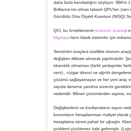
daha fazla kanıtladığını söylüyor. IBM’in
Brilliance’nin elmas tabanlı QPU’ları (veri
Gürültülü Orta Ölçekli Kuantum (NISQ) Siste
QCI, bu örneklemenin
kuantum avantaj
ı 
bilgisayar
ların klasik sistemler için imkan
Sensörleri araçlara özellikle otonom araçl
değişken dikkate alınarak yapılmalıdır. Şasi
tıkanıklık olmaması (farklı yerleşimler far
verir) , rüzgar direnci ve ağırlık dengelem
çözümü sağlayamayan ve her yeni araç ve 
sayıda deneme yanılma sürecini gerektirir 
nedenidir. Bilinen çözümlerden sapma, maliy
Değişkenlerin ve kısıtlamaların sayısı nede
konumların hesaplanması maliyet olarak ço
hesaplama süresi pahalı bir uğraştır. Klas
problemi çözülemez hale getirmiştir. (Lojis