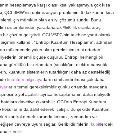
ın hesaplamaya karşı olasılıksal yaklaşımıyla çok kısa
 ki, QCI BMW’nin optimizasyon problemini 6 dakikadan kısa
roblemi için mümkün olan en iyi çözümü sundu. Bunu
m sistemlerinden yararlanarak %96’lık oranla araç
ir çözüm geliştirdi. QCI VSPC’nin talebine yanıt olarak
içimini kullandı. “Entropi Kuantum Hesaplama”, adından
tamın mükemmele yakın olan gereksinimlerini ortadan
iyetlerini önemli ölçüde düşürür. Entropi herhangi bir
Daha gürültülü bir ortamdan (sıcaklığın, elektromanyetik
n, kuantum sistemlerin tutarlılığını daha az desteklediği
inde
kuantum bilgisayar
ların sınıflandırılması çok daha
ayar
ların temel gereksinimidir çünkü ortamda meydana
şmesine yol açabilir ayrıca hesaplamanın daha maliyetli
atalara davetiye çıkarabilir. QCI’nın Entropi Kuantum
oşullarını da dahil ederek çalışır. Bu şekilde Kuantum
kenleri kontrol etmek zorunda kalmaz, zamandan ve
 değişen çevreye uyum sağlar. Geribildirimlerin,
kübit
lerdeki
aliz edilir.