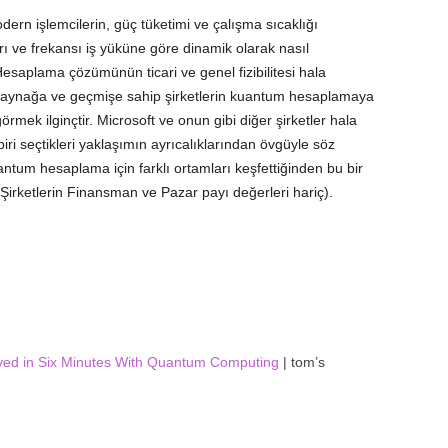
ern işlemcilerin, güç tüketimi ve çalışma sıcaklığı
rı ve frekansı iş yüküne göre dinamik olarak nasıl
esaplama çözümünün ticari ve genel fizibilitesi hala
a kaynağa ve geçmişe sahip şirketlerin kuantum hesaplamaya
örmek ilginçtir. Microsoft ve onun gibi diğer şirketler hala
biri seçtikleri yaklaşımın ayrıcalıklarından övgüyle söz
antum hesaplama için farklı ortamları keşfettiğinden bu bir
 (Şirketlerin Finansman ve Pazar payı değerleri hariç).
ved in Six Minutes With Quantum Computing
| tom’s