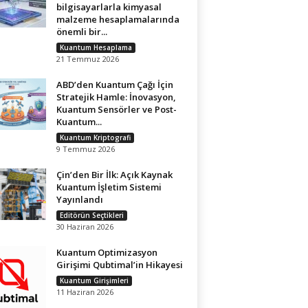
bilgisayarlarla kimyasal
malzeme hesaplamalarında
önemli bir...
Kuantum Hesaplama
21 Temmuz 2026
ABD’den Kuantum Çağı İçin
Stratejik Hamle: İnovasyon,
Kuantum Sensörler ve Post-
Kuantum...
Kuantum Kriptografi
9 Temmuz 2026
Çin’den Bir İlk: Açık Kaynak
Kuantum İşletim Sistemi
Yayınlandı
Editörün Seçtikleri
30 Haziran 2026
Kuantum Optimizasyon
Girişimi Qubtimal’in Hikayesi
Kuantum Girişimleri
11 Haziran 2026