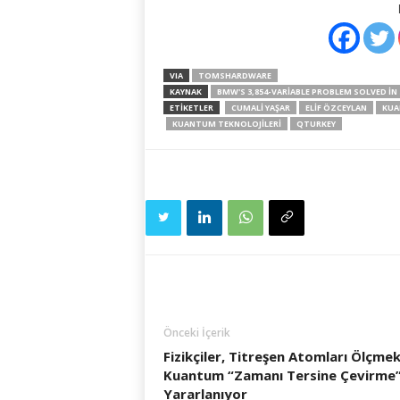
VIA
TOMSHARDWARE
KAYNAK
BMW'S 3,854-VARIABLE PROBLEM SOLVED 
ETIKETLER
CUMALI YAŞAR
ELIF ÖZCEYLAN
KUA
KUANTUM TEKNOLOJILERI
QTURKEY
Önceki İçerik
Fizikçiler, Titreşen Atomları Ölçmek
Kuantum “Zamanı Tersine Çevirme
Yararlanıyor