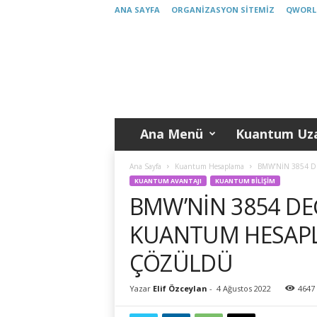
ANA SAYFA
ORGANIZASYON SITEMIZ
QWORL
K
u
a
n
t
u
m
Ana Menü
Kuantum Uza
T
ü
r
Ana Sayfa
Kuantum Hesaplama
BMW’NİN 3854 D
k
KUANTUM AVANTAJI
KUANTUM BILIŞIM
i
BMW’NİN 3854 DE
y
e
KUANTUM HESAPL
ÇÖZÜLDÜ
Yazar
Elif Özceylan
-
4 Ağustos 2022
4647