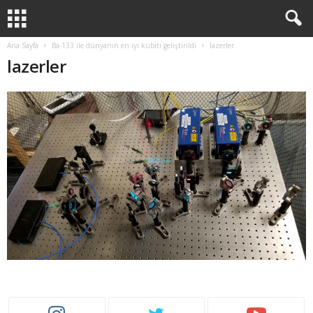
Ana Sayfa
Ba-133 ile dünyanın en iyi kübiti geliştirildi
lazerler
lazerler