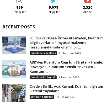
889
9,078
2,520
Takipçiler
Takipçiler
Abone
RECENT POSTS
Fujitsu ve Osaka Üniversitesi’nden, kuantum
bilgisayarlarla kimyasal malzeme
hesaplamalarında önemli bir...
Kuantum Hesaplama
21 Temmuz 2026
ABD’den Kuantum Çağı İçin Stratejik Hamle:
İnovasyon, Kuantum Sensörler ve Post-
Kuantum...
Kuantum Kriptografi
9 Temmuz 2026
Çin’den Bir İlk: Açık Kaynak Kuantum İşletim
Sistemi Yayınlandı
Editörün Seçtikleri
30 Haziran 2026