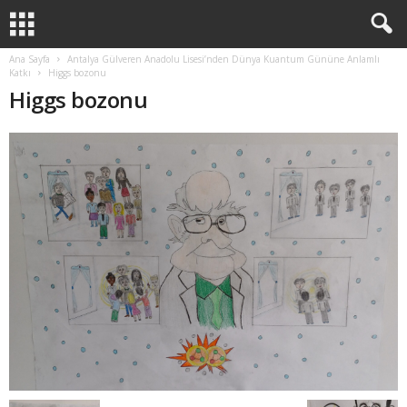
Ana Sayfa
Antalya Gülveren Anadolu Lisesi’nden Dünya Kuantum Gününe Anlamlı
Katkı
Higgs bozonu
Higgs bozonu