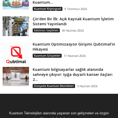
Kuantum...
Kuantum Kriptografi
9 Temmuz 2026
Çin’den Bir İlk: Açık Kaynak Kuantum İşletim
Sistemi Yayınlandı
Editörün Seçtikleri
30 Haziran 2026
Kuantum Optimizasyon Girişimi Qubtimal’in
Hikayesi
Kuantum Girişimleri
11 Haziran 2026
Kuantum bilgisayarlar sağlık alanında
sahneye çıkıyor: Işığa duyarlı kanser ilaçları
2...
Dünyada Kuantum Etkinlikleri
3 Haziran 2026
Kuantum Teknolojileri alanında yaşanan son gelişmeleri ve özgün