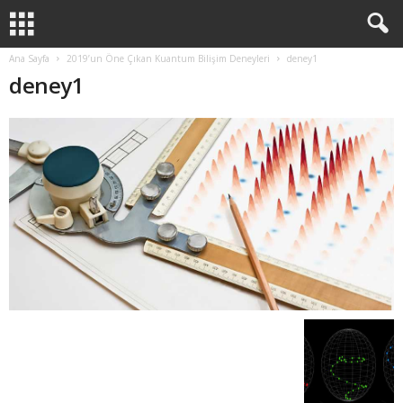
Ana Sayfa
2019’un Öne Çıkan Kuantum Bilişim Deneyleri
deney1
deney1