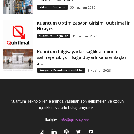
Editörün Seçtikleri
30 Haziran 2026
Kuantum Optimizasyon Girişimi Qubtimal’in
Hikayesi
Kuantum Girişimleri
11 Haziran 2026
Kuantum bilgisayarlar sağlık alanında
sahneye çıkıyor: Işığa duyarlı kanser ilaçları
2...
Dünyada Kuantum Etkinlikleri
3 Haziran 2026
Kuantum Teknolojileri alanında yaşanan son gelişmeleri ve özgün
içerikleri sizlerle buluşturuyoruz.
İletişim:
info@qturkey.org