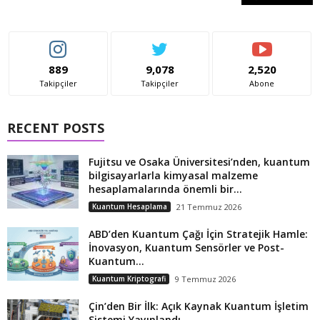
889
9,078
2,520
Takipçiler
Takipçiler
Abone
RECENT POSTS
Fujitsu ve Osaka Üniversitesi’nden, kuantum
bilgisayarlarla kimyasal malzeme
hesaplamalarında önemli bir...
Kuantum Hesaplama
21 Temmuz 2026
ABD’den Kuantum Çağı İçin Stratejik Hamle:
İnovasyon, Kuantum Sensörler ve Post-
Kuantum...
Kuantum Kriptografi
9 Temmuz 2026
Çin’den Bir İlk: Açık Kaynak Kuantum İşletim
Sistemi Yayınlandı