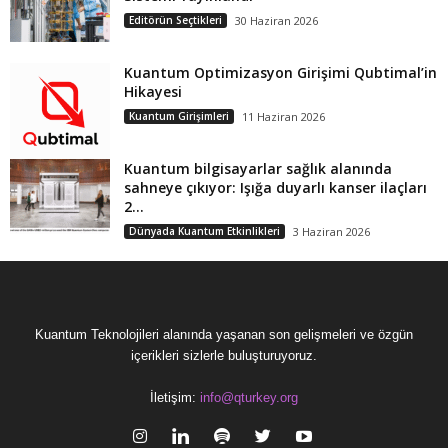
Editörün Seçtikleri
30 Haziran 2026
Kuantum Optimizasyon Girişimi Qubtimal’in
Hikayesi
Kuantum Girişimleri
11 Haziran 2026
Kuantum bilgisayarlar sağlık alanında
sahneye çıkıyor: Işığa duyarlı kanser ilaçları
2...
Dünyada Kuantum Etkinlikleri
3 Haziran 2026
Kuantum Teknolojileri alanında yaşanan son gelişmeleri ve özgün
içerikleri sizlerle buluşturuyoruz.
İletişim:
info@qturkey.org