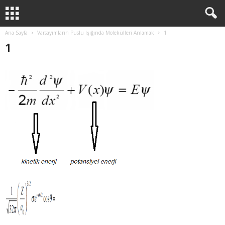
Ana Sayfa
Varsayımların Puslu Işığında Molekülleri Anlamak
1
1