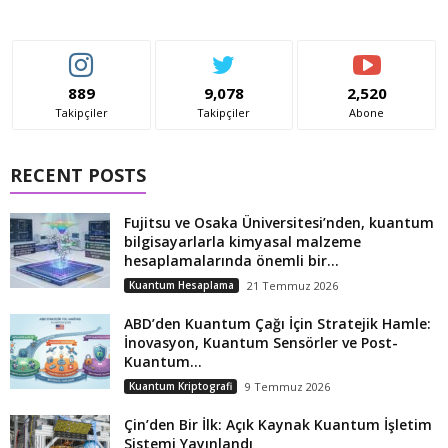
889
9,078
2,520
Takipçiler
Takipçiler
Abone
RECENT POSTS
Fujitsu ve Osaka Üniversitesi’nden, kuantum
bilgisayarlarla kimyasal malzeme
hesaplamalarında önemli bir...
Kuantum Hesaplama
21 Temmuz 2026
ABD’den Kuantum Çağı İçin Stratejik Hamle:
İnovasyon, Kuantum Sensörler ve Post-
Kuantum...
Kuantum Kriptografi
9 Temmuz 2026
Çin’den Bir İlk: Açık Kaynak Kuantum İşletim
Sistemi Yayınlandı