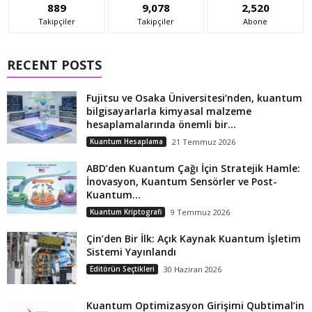
889
9,078
2,520
Takipçiler
Takipçiler
Abone
RECENT POSTS
Fujitsu ve Osaka Üniversitesi’nden, kuantum
bilgisayarlarla kimyasal malzeme
hesaplamalarında önemli bir...
Kuantum Hesaplama
21 Temmuz 2026
ABD’den Kuantum Çağı İçin Stratejik Hamle:
İnovasyon, Kuantum Sensörler ve Post-
Kuantum...
Kuantum Kriptografi
9 Temmuz 2026
Çin’den Bir İlk: Açık Kaynak Kuantum İşletim
Sistemi Yayınlandı
Editörün Seçtikleri
30 Haziran 2026
Kuantum Optimizasyon Girişimi Qubtimal’in