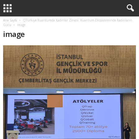
Ana Sayfa
QTürkiye Kuantumda Kadınlar Zirvesi: Kuantum Ekosisteminde Kadınların
Gücü
image
image