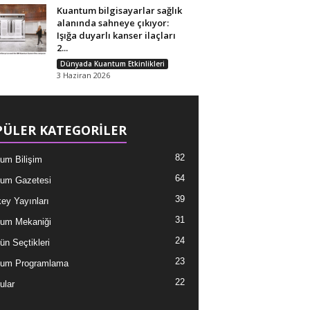
Kuantum bilgisayarlar sağlık
alanında sahneye çıkıyor:
Işığa duyarlı kanser ilaçları
2...
Dünyada Kuantum Etkinlikleri
3 Haziran 2026
ÜLER KATEGORİLER
82
um Bilişim
64
um Gazetesi
39
ey Yayınları
31
um Mekaniği
24
ün Seçtikleri
23
tum Programlama
22
ular