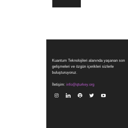
Kuantum Teknolojileri alanında yaşanan son
gelişmeleri ve özgün içerikleri sizlerle
buluşturuyoruz.
İletişim:
info@qturkey.org