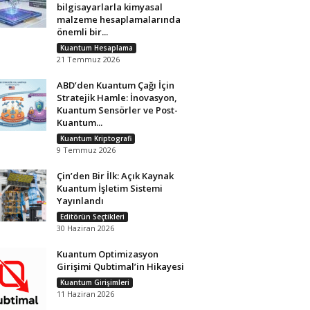
bilgisayarlarla kimyasal
malzeme hesaplamalarında
önemli bir...
Kuantum Hesaplama
21 Temmuz 2026
ABD’den Kuantum Çağı İçin
Stratejik Hamle: İnovasyon,
Kuantum Sensörler ve Post-
Kuantum...
Kuantum Kriptografi
9 Temmuz 2026
Çin’den Bir İlk: Açık Kaynak
Kuantum İşletim Sistemi
Yayınlandı
Editörün Seçtikleri
30 Haziran 2026
Kuantum Optimizasyon
Girişimi Qubtimal’in Hikayesi
Kuantum Girişimleri
11 Haziran 2026