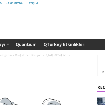
D
HAKKIMIZDA
İLETIŞIM
yı
Quantium
QTurkey Etkinlikleri
 Öğrenmesi Odağı ile Geri Dönüyor!
0_lvV8JpOS52JDV3UM
Ta
RE