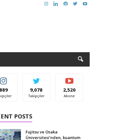
889
9,078
2,520
kipçiler
Takipçiler
Abone
CENT POSTS
Fujitsu ve Osaka
Üniversitesi’nden, kuantum