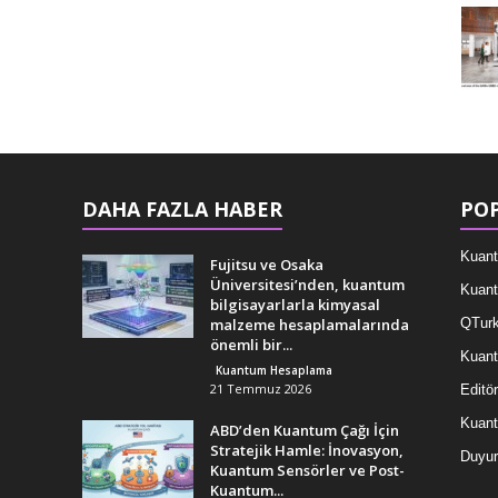
DAHA FAZLA HABER
POP
Kuant
Fujitsu ve Osaka
Üniversitesi’nden, kuantum
Kuant
bilgisayarlarla kimyasal
malzeme hesaplamalarında
QTurk
önemli bir...
Kuant
Kuantum Hesaplama
21 Temmuz 2026
Editör
Kuan
ABD’den Kuantum Çağı İçin
Stratejik Hamle: İnovasyon,
Duyur
Kuantum Sensörler ve Post-
Kuantum...