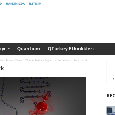
D
HAKKIMIZDA
İLETIŞIM
yı
Quantium
QTurkey Etkinlikleri
ikleri Teknik Önemli Ölçüde İlerleme Sağladı
tunable_coupler_artwork
rk
Ta
RE