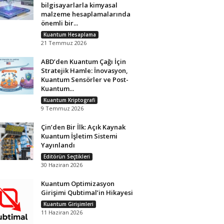
bilgisayarlarla kimyasal
malzeme hesaplamalarında
önemli bir...
Kuantum Hesaplama
21 Temmuz 2026
ABD’den Kuantum Çağı İçin
Stratejik Hamle: İnovasyon,
Kuantum Sensörler ve Post-
Kuantum...
Kuantum Kriptografi
9 Temmuz 2026
Çin’den Bir İlk: Açık Kaynak
Kuantum İşletim Sistemi
Yayınlandı
Editörün Seçtikleri
30 Haziran 2026
Kuantum Optimizasyon
Girişimi Qubtimal’in Hikayesi
Kuantum Girişimleri
11 Haziran 2026