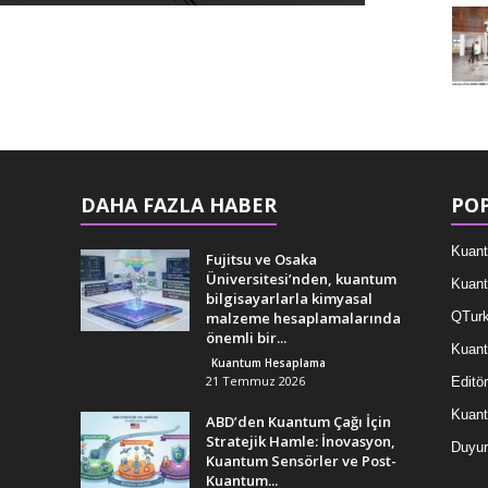
DAHA FAZLA HABER
POP
Kuant
Fujitsu ve Osaka
Üniversitesi’nden, kuantum
Kuant
bilgisayarlarla kimyasal
malzeme hesaplamalarında
QTurk
önemli bir...
Kuant
Kuantum Hesaplama
21 Temmuz 2026
Editör
Kuan
ABD’den Kuantum Çağı İçin
Stratejik Hamle: İnovasyon,
Duyur
Kuantum Sensörler ve Post-
Kuantum...