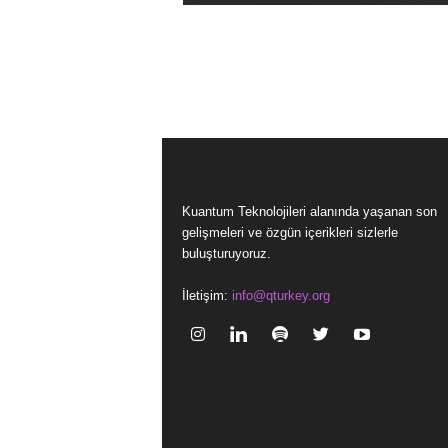
Kuantum Teknolojileri alanında yaşanan son
gelişmeleri ve özgün içerikleri sizlerle
buluşturuyoruz.
İletişim:
info@qturkey.org