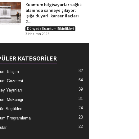
Kuantum bilgisayarlar sağlık
alanında sahneye çıkıyor:
Işığa duyarlı kanser ilaçları
2...
Dünyada Kuantum Etkinlikleri
3 Haziran 2026
ÜLER KATEGORİLER
82
um Bilişim
64
um Gazetesi
39
ey Yayınları
31
um Mekaniği
24
ün Seçtikleri
23
tum Programlama
22
ular